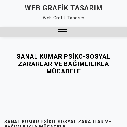
Skip
WEB GRAFIK TASARIM
to
Web Grafik Tasarım
content
Close
Menu
SANAL KUMAR PSIKO-SOSYAL
ZARARLAR VE BAĞIMLILIKLA
MÜCADELE
SANAL KUMAR PSIKO-SOSYAL ZARARLAR VE
BAĞIMLILIKLA MÜCADELE