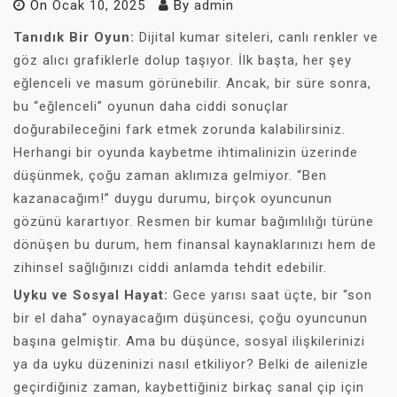
On
Ocak 10, 2025
By
admin
Tanıdık Bir Oyun:
Dijital kumar siteleri, canlı renkler ve
göz alıcı grafiklerle dolup taşıyor. İlk başta, her şey
eğlenceli ve masum görünebilir. Ancak, bir süre sonra,
bu “eğlenceli” oyunun daha ciddi sonuçlar
doğurabileceğini fark etmek zorunda kalabilirsiniz.
Herhangi bir oyunda kaybetme ihtimalinizin üzerinde
düşünmek, çoğu zaman aklımıza gelmiyor. “Ben
kazanacağım!” duygu durumu, birçok oyuncunun
gözünü karartıyor. Resmen bir kumar bağımlılığı türüne
dönüşen bu durum, hem finansal kaynaklarınızı hem de
zihinsel sağlığınızı ciddi anlamda tehdit edebilir.
Uyku ve Sosyal Hayat:
Gece yarısı saat üçte, bir “son
bir el daha” oynayacağım düşüncesi, çoğu oyuncunun
başına gelmiştir. Ama bu düşünce, sosyal ilişkilerinizi
ya da uyku düzeninizi nasıl etkiliyor? Belki de ailenizle
geçirdiğiniz zaman, kaybettiğiniz birkaç sanal çip için