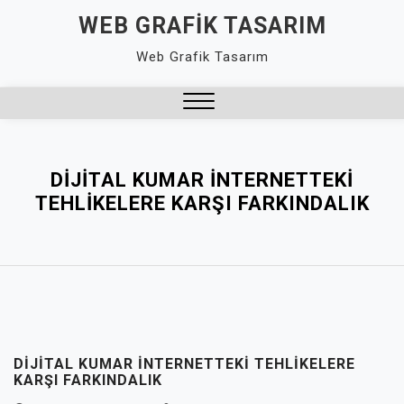
Skip
WEB GRAFIK TASARIM
to
Web Grafik Tasarım
content
Close
Menu
DIJITAL KUMAR İNTERNETTEKI
TEHLIKELERE KARŞI FARKINDALIK
DIJITAL KUMAR İNTERNETTEKI TEHLIKELERE
KARŞI FARKINDALIK