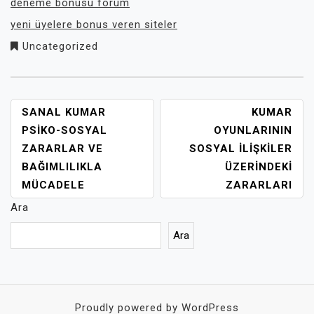
deneme bonusu forum
yeni üyelere bonus veren siteler
Uncategorized
YAZI
SANAL KUMAR
KUMAR
GEZINMESI
PSIKO-SOSYAL
OYUNLARININ
ZARARLAR VE
SOSYAL İLIŞKILER
BAĞIMLILIKLA
ÜZERINDEKI
MÜCADELE
ZARARLARI
Ara
Ara
Proudly powered by WordPress