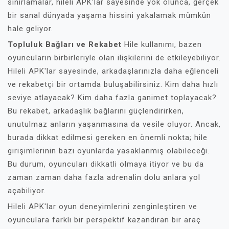
sınırlamalar, hileli APK'lar sayesinde yok olunca, gerçek
bir sanal dünyada yaşama hissini yakalamak mümkün
hale geliyor.
Topluluk Bağları ve Rekabet
Hile kullanımı, bazen
oyuncuların birbirleriyle olan ilişkilerini de etkileyebiliyor.
Hileli APK'lar sayesinde, arkadaşlarınızla daha eğlenceli
ve rekabetçi bir ortamda buluşabilirsiniz. Kim daha hızlı
seviye atlayacak? Kim daha fazla ganimet toplayacak?
Bu rekabet, arkadaşlık bağlarını güçlendirirken,
unutulmaz anların yaşanmasına da vesile oluyor. Ancak,
burada dikkat edilmesi gereken en önemli nokta; hile
girişimlerinin bazı oyunlarda yasaklanmış olabileceği.
Bu durum, oyuncuları dikkatli olmaya itiyor ve bu da
zaman zaman daha fazla adrenalin dolu anlara yol
açabiliyor.
Hileli APK'lar oyun deneyimlerini zenginleştiren ve
oyunculara farklı bir perspektif kazandıran bir araç