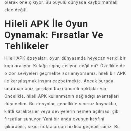
olarak öne çıkıyor. Bu büyülü dünyada kaybolmamak
elde değil!
Hileli APK İle Oyun
Oynamak: Fırsatlar Ve
Tehlikeler
Hileli APK dosyaları, oyun dünyasında heyecan verici bir
kapı aralıyor. Kulağa ilginç geliyor, değil mi? Özellikle de
o zor seviyeleri geçmekte zorlanıyorsanız, hileli bir APK
ile karşılaşmak insanı cezbetmekte. Ancak burada
unutmamanız gereken bazı önemli noktalar var.
Öncelikle, hileli APK kullanmanın sağladığı avantajları
düşünelim. Bu dosyalar, genellikle sınırsız kaynaklar,
kilitli karakterler veya seviyelerin hemen açılması gibi
fırsatlar sunuyor. Yani bir anda oyunun keyfini
çıkarabilir, sıkıcı noktalardan hızlıca geçebilirsiniz. Bu