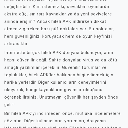
değiştirebilir. Kim istemez ki, sevdikleri oyunlarda
ekstra güç, sınırsız kaynaklar ya da yeni seviyelere
anında erişim? Ancak hileli APK indirirken dikkat
etmeniz gereken bazı püf noktaları var. Bu noktalar,
hem güvenliğinizi koruyacak hem de oyun keyfinizi
artıracaktır.
Internette birçok hileli APK dosyası bulunuyor, ama
hepsi güvenilir değil. Sahte dosyalar, virüs ya da kötü
amaçlı yazılımlar içerebilir. Güvenilir forumlar ve
topluluklar, hileli APK'lar hakkında bilgi edinmek için
harika yerlerdir. Diğer kullanıcıların deneyimlerini
okuyarak, hangi kaynakların güvenilir olduğunu
öğrenebilirsiniz. Unutmayın, güvenlik her şeyden önce
gelir!
Bir hileli APK'yı indirmeden önce, mutlaka incelemelere
göz atın. Diğer kullanıcıların yorumları, dosyanın