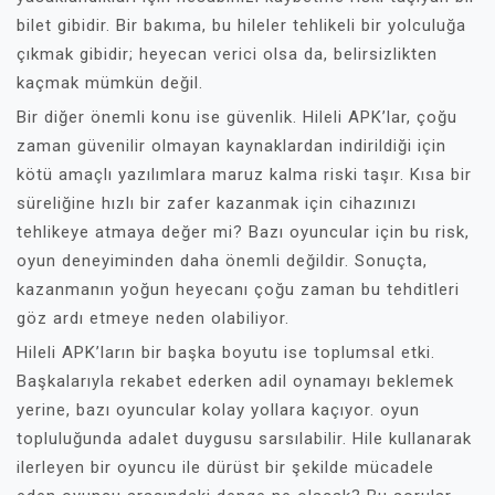
bilet gibidir. Bir bakıma, bu hileler tehlikeli bir yolculuğa
çıkmak gibidir; heyecan verici olsa da, belirsizlikten
kaçmak mümkün değil.
Bir diğer önemli konu ise güvenlik. Hileli APK’lar, çoğu
zaman güvenilir olmayan kaynaklardan indirildiği için
kötü amaçlı yazılımlara maruz kalma riski taşır. Kısa bir
süreliğine hızlı bir zafer kazanmak için cihazınızı
tehlikeye atmaya değer mi? Bazı oyuncular için bu risk,
oyun deneyiminden daha önemli değildir. Sonuçta,
kazanmanın yoğun heyecanı çoğu zaman bu tehditleri
göz ardı etmeye neden olabiliyor.
Hileli APK’ların bir başka boyutu ise toplumsal etki.
Başkalarıyla rekabet ederken adil oynamayı beklemek
yerine, bazı oyuncular kolay yollara kaçıyor. oyun
topluluğunda adalet duygusu sarsılabilir. Hile kullanarak
ilerleyen bir oyuncu ile dürüst bir şekilde mücadele