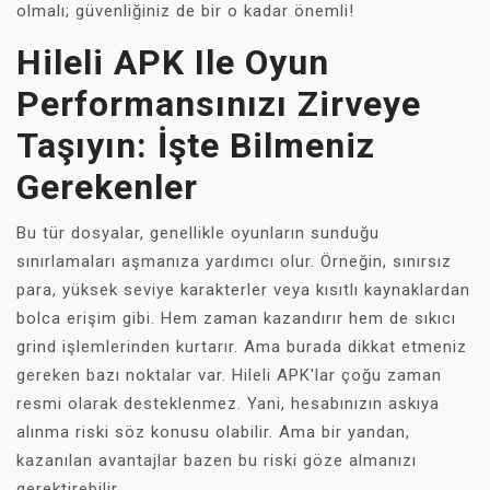
olmalı; güvenliğiniz de bir o kadar önemli!
Hileli APK Ile Oyun
Performansınızı Zirveye
Taşıyın: İşte Bilmeniz
Gerekenler
Bu tür dosyalar, genellikle oyunların sunduğu
sınırlamaları aşmanıza yardımcı olur. Örneğin, sınırsız
para, yüksek seviye karakterler veya kısıtlı kaynaklardan
bolca erişim gibi. Hem zaman kazandırır hem de sıkıcı
grind işlemlerinden kurtarır. Ama burada dikkat etmeniz
gereken bazı noktalar var. Hileli APK'lar çoğu zaman
resmi olarak desteklenmez. Yani, hesabınızın askıya
alınma riski söz konusu olabilir. Ama bir yandan,
kazanılan avantajlar bazen bu riski göze almanızı
gerektirebilir.