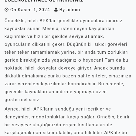
On
Kasım 1, 2024
By
admin
Öncelikle, hileli APK’lar genellikle oyunculara sınırsız
kaynaklar sunar. Mesela, istenmeyen kayıplardan
kaçınmak ve hızlı bir şekilde seviye atlamak,
oyuncuların dikkatini çeker. Düşünün ki, sıkıcı görevleri
teker teker tamamlamak yerine, bir anda tüm zorlukları
geride bıraktığınızda yaşadığınız o heyecan! Tam da bu
noktada, hileli dosyalar devreye giriyor. Ancak burada
dikkatli olmalısınız çünkü bazen sahte siteler, cihazınıza
zarar verebilecek yazılımlar barındırabilir. Bu nedenle,
güvenilir kaynaklardan indirme yapmaya özen
göstermelisiniz.
Ayrıca, hileli APK’ların sunduğu yeni içerikler ve
deneyimler, monotonluktan kaçış sağlar. Örneğin, belirli
bir seviyeye ulaştığınızda erişim kısıtlamaları ile
karşılaşmak can sıkıcı olabilir; ama hileli bir APK ile bu