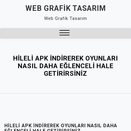
Skip
WEB GRAFIK TASARIM
to
Web Grafik Tasarım
content
Close
Menu
HILELI APK İNDIREREK OYUNLARI
NASIL DAHA EĞLENCELI HALE
GETIRIRSINIZ
HILELI APK İNDIREREK OYUNLARI NASIL DAHA
EĞLENCELI HALE GETIRIRSINIZ