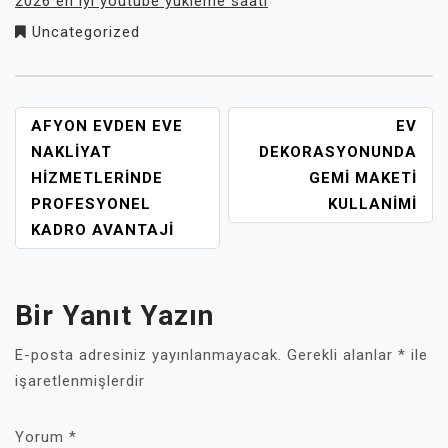
2026 en iyi youtube yükleme saati
Uncategorized
YAZI
AFYON EVDEN EVE
EV
GEZINMESI
NAKLIYAT
DEKORASYONUNDA
HIZMETLERINDE
GEMI MAKETI
PROFESYONEL
KULLANIMI
KADRO AVANTAJI
Bir Yanıt Yazın
E-posta adresiniz yayınlanmayacak.
Gerekli alanlar
*
ile
işaretlenmişlerdir
Yorum
*