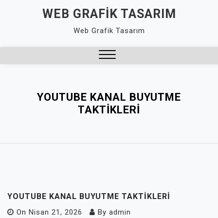
Skip
WEB GRAFIK TASARIM
to
Web Grafik Tasarım
content
Close
Menu
YOUTUBE KANAL BUYUTME
TAKTIKLERI
YOUTUBE KANAL BUYUTME TAKTIKLERI
On
Nisan 21, 2026
By
admin