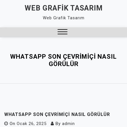
Skip
WEB GRAFIK TASARIM
to
Web Grafik Tasarım
content
Close
Menu
WHATSAPP SON ÇEVRIMIÇI NASIL
GÖRÜLÜR
WHATSAPP SON ÇEVRIMIÇI NASIL GÖRÜLÜR
On
Ocak 26, 2025
By
admin