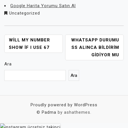
Google Harita Yorumu Satın Al
Uncategorized
YAZI
WILL MY NUMBER
WHATSAPP DURUMU
GEZINMESI
SHOW IF I USE 67
SS ALINCA BILDIRIM
GIDIYOR MU
Ara
Ara
Proudly powered by WordPress
©
Padma
by ashathemes.