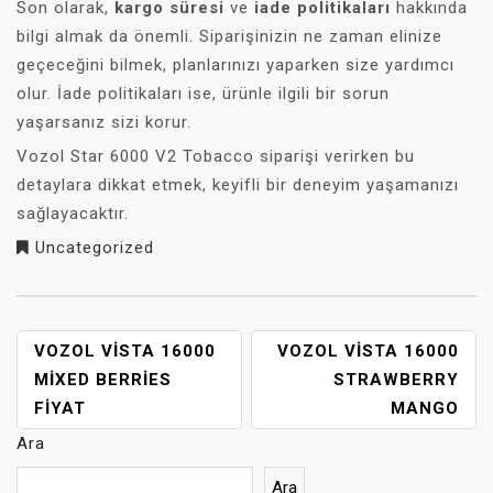
Son olarak,
kargo süresi
ve
iade politikaları
hakkında
bilgi almak da önemli. Siparişinizin ne zaman elinize
geçeceğini bilmek, planlarınızı yaparken size yardımcı
olur. İade politikaları ise, ürünle ilgili bir sorun
yaşarsanız sizi korur.
Vozol Star 6000 V2 Tobacco siparişi verirken bu
detaylara dikkat etmek, keyifli bir deneyim yaşamanızı
sağlayacaktır.
Uncategorized
YAZI
VOZOL VISTA 16000
VOZOL VISTA 16000
GEZINMESI
MIXED BERRIES
STRAWBERRY
FIYAT
MANGO
Ara
Ara