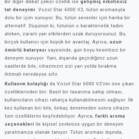
Bir diğer dikkat çekici özellik ise
gelişmiş nikotinsiz
tat deneyimi
. Vozol Star 6000 V2, tütün aromasıyla
dolu bir içim sunuyor. Bu, tütün sevenler için harika bir
alternatif. Düşünün ki, tütünün o karakteristik tadını
alırken, zararlı yan etkilerden uzak duruyorsunuz. Bu,
birçok kullanıcı için büyük bir avantaj. Ayrıca,
uzun
ömürlü bataryası
sayesinde, gün boyu kesintisiz bir
deneyim sunuyor. Yani, dışarıda geçirdiğiniz uzun
saatlerde bile, cihazınızın sizi yarı yolda bırakma
ihtimali neredeyse sıfır.
Kullanım kolaylığı
da Vozol Star 6000 V2’nin öne çıkan
özelliklerinden biri. Basit bir tasarıma sahip olması,
kullanıcıların cihazı rahatça kullanabilmesini sağlıyor. İlk
kez kullanan biri bile, birkaç denemeden sonra cihazın
tüm özelliklerini keşfedebiliyor. Ayrıca,
farklı aroma
seçenekleri
ile kişisel zevkinize uygun bir deneyim
yaratmanıza olanak tanıyor. Tütün aroması dışında,