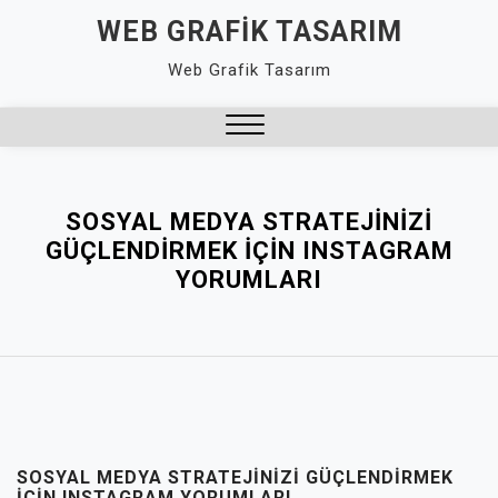
Skip
WEB GRAFIK TASARIM
to
Web Grafik Tasarım
content
Close
Menu
SOSYAL MEDYA STRATEJINIZI
GÜÇLENDIRMEK İÇIN INSTAGRAM
YORUMLARI
SOSYAL MEDYA STRATEJINIZI GÜÇLENDIRMEK
İÇIN INSTAGRAM YORUMLARI