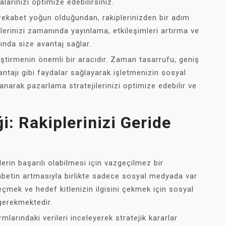
larınızı optimize edebilirsiniz.
kabet yoğun olduğundan, rakiplerinizden bir adım
lerinizi zamanında yayınlama, etkileşimleri artırma ve
ında size avantaj sağlar.
liştirmenin önemli bir aracıdır. Zaman tasarrufu, geniş
avantajı gibi faydalar sağlayarak işletmenizin sosyal
lanarak pazarlama stratejilerinizi optimize edebilir ve
i: Rakiplerinizi Geride
in başarılı olabilmesi için vazgeçilmez bir
abetin artmasıyla birlikte sadece sosyal medyada var
geçmek ve hedef kitlenizin ilgisini çekmek için sosyal
gerekmektedir.
larındaki verileri inceleyerek stratejik kararlar