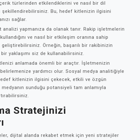
içerik türlerinden etkilendiklerini ve nasıl bir dil
 şekillendirebilirsiniz. Bu, hedef kitlenizin ilgisini
nızı sağlar.
 analizi yapmanıza da olanak tanır. Rakip işletmelerin
i kullandığını ve nasıl bir etkileşim oranına sahip
eliştirebilirsiniz. Örneğin, başarılı bir rakibinizin
bir yaklaşımı siz de kullanabilirsiniz.
tlenizi anlamada önemli bir araçtır. İşletmenizin
 belirlemenize yardımcı olur. Sosyal medya analitiğiyle
hedef kitlenizin ilgisini çekecek, etkili ve özgün
yal medyanın sunduğu potansiyeli tam anlamıyla
ırabilirsiniz.
a Stratejinizi
ı
r, dijital alanda rekabet etmek için yeni stratejiler