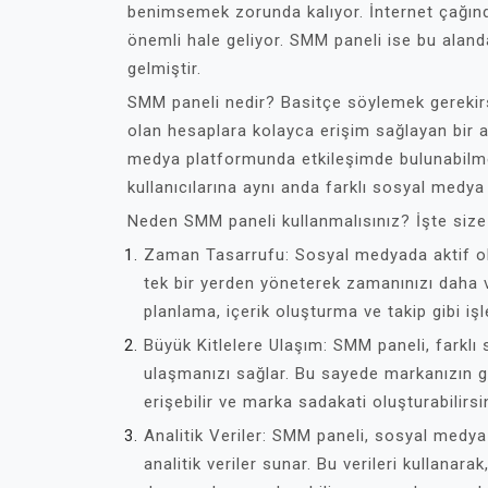
benimsemek zorunda kalıyor. İnternet çağı
önemli hale geliyor. SMM paneli ise bu alanda
gelmiştir.
SMM paneli nedir? Basitçe söylemek gerekir
olan hesaplara kolayca erişim sağlayan bir ara
medya platformunda etkileşimde bulunabilmesi
kullanıcılarına aynı anda farklı sosyal medy
Neden SMM paneli kullanmalısınız? İşte size
Zaman Tasarrufu: Sosyal medyada aktif olma
tek bir yerden yöneterek zamanınızı daha v
planlama, içerik oluşturma ve takip gibi işle
Büyük Kitlelere Ulaşım: SMM paneli, farklı
ulaşmanızı sağlar. Bu sayede markanızın gö
erişebilir ve marka sadakati oluşturabilirsi
Analitik Veriler: SMM paneli, sosyal medya
analitik veriler sunar. Bu verileri kullanarak, 