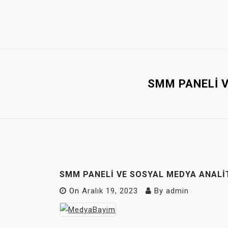
Skip
to
content
SMM PANELI V
SMM PANELI VE SOSYAL MEDYA ANALIT
On
Aralık 19, 2023
By
admin