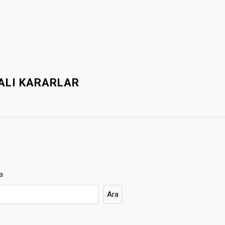
YALI KARARLAR
a
Ara