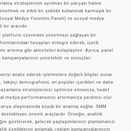
ama stratejilerinin ayrılmaz bir parçası haline
önetmek ve etkili bir şekilde kullanmak karmaşık bir
 (Sosyal Medya Yönetimi Paneli) ve sosyal medya
 bir aracıdır.
r platform üzerinden yönetmeyi sağlayan bir
tformlarındaki hesapları entegre ederek, içerik
mi artırma gibi aktiviteleri kolaylaştırır. Ayrıca, panel
ir, kampanyalarınızı yönetebilir ve sonuçları
riyi analiz ederek işletmelere değerli bilgiler sunar.
i, takipçi demografisini, en popüler içerikleri ve daha
 pazarlama stratejilerinizi optimize etmenize, hedef
al medya performansınızı artırmanıza yardımcı olur.
aşarıya ulaşmasında büyük bir avantaj sağlar. SMM
 destekleyen önemli araçlardır. Örneğin, analitik
dığını göstererek, gelecek paylaşımlarınızı planlamanızı
rafik özelliklerini anlamak, reklam kampanyalarınızın