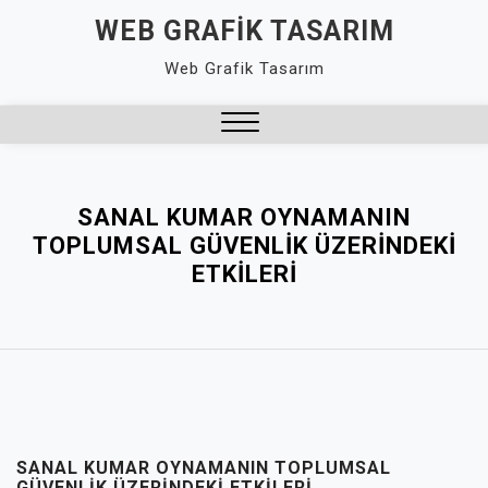
Skip
WEB GRAFIK TASARIM
to
Web Grafik Tasarım
content
Close
Menu
SANAL KUMAR OYNAMANIN
TOPLUMSAL GÜVENLIK ÜZERINDEKI
ETKILERI
SANAL KUMAR OYNAMANIN TOPLUMSAL
GÜVENLIK ÜZERINDEKI ETKILERI