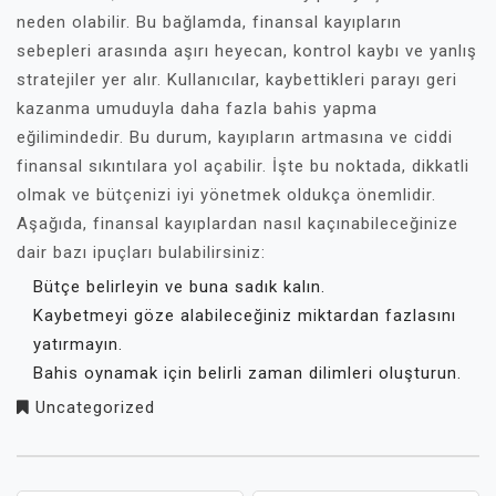
neden olabilir. Bu bağlamda, finansal kayıpların
sebepleri arasında aşırı heyecan, kontrol kaybı ve yanlış
stratejiler yer alır. Kullanıcılar, kaybettikleri parayı geri
kazanma umuduyla daha fazla bahis yapma
eğilimindedir. Bu durum, kayıpların artmasına ve ciddi
finansal sıkıntılara yol açabilir. İşte bu noktada, dikkatli
olmak ve bütçenizi iyi yönetmek oldukça önemlidir.
Aşağıda, finansal kayıplardan nasıl kaçınabileceğinize
dair bazı ipuçları bulabilirsiniz:
Bütçe belirleyin ve buna sadık kalın.
Kaybetmeyi göze alabileceğiniz miktardan fazlasını
yatırmayın.
Bahis oynamak için belirli zaman dilimleri oluşturun.
Uncategorized