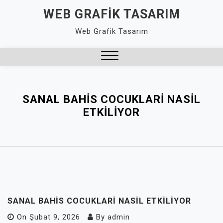
Skip
WEB GRAFIK TASARIM
to
Web Grafik Tasarım
content
Close
Menu
SANAL BAHIS COCUKLARI NASIL
ETKILIYOR
SANAL BAHIS COCUKLARI NASIL ETKILIYOR
On
Şubat 9, 2026
By
admin