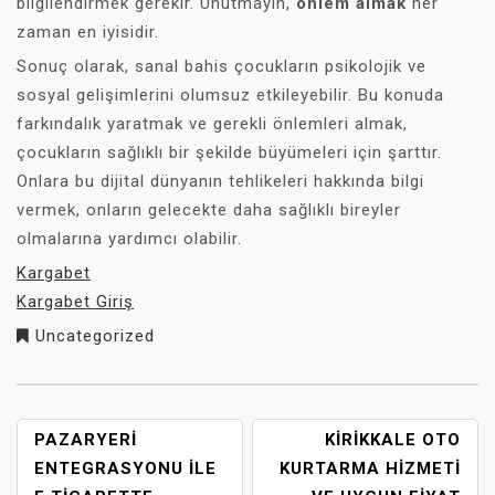
bilgilendirmek gerekir. Unutmayın,
önlem almak
her
zaman en iyisidir.
Sonuç olarak, sanal bahis çocukların psikolojik ve
sosyal gelişimlerini olumsuz etkileyebilir. Bu konuda
farkındalık yaratmak ve gerekli önlemleri almak,
çocukların sağlıklı bir şekilde büyümeleri için şarttır.
Onlara bu dijital dünyanın tehlikeleri hakkında bilgi
vermek, onların gelecekte daha sağlıklı bireyler
olmalarına yardımcı olabilir.
Kargabet
Kargabet Giriş
Uncategorized
YAZI
PAZARYERI
KIRIKKALE OTO
GEZINMESI
ENTEGRASYONU İLE
KURTARMA HIZMETI