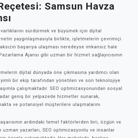
 Reçetesi: Samsun Havza
nsı
arlıklarını sürdürmek ve büyümek için dijital
netin yaygınlaşmasıyla birlikte, işletmelerin çevrimiçi
 olmaksızın başarıya ulaşması neredeyse imkansız hale
Pazarlama Ajansı gibi uzman bir hizmet sağlayıcısının
tmelerin dijital dünyada öne çıkmasına yardımcı olan
imli bir ekip tarafından yönetilen ve son teknolojiye
laşımla çalışmaktadır. SEO optimizasyonundan sosyal
adar geniş bir yelpazede hizmetler sunarak,
makta ve potansiyel müşterilere ulaşmalarını
şarısının ardındaki temel faktörlerden biri, özgün ve
sın uzman yazarları, SEO optimizasyonlu ve insanlar