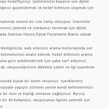
yı hedefliyoruz. İşletmenizin başarısı için dijital
rlığınızı güçlendirmek ve hedef kitlenize ulaşmak için
tamında önemli bir role sahip olmuştur. İnternetin
lerinizi çekmek ve markanızı tanıtmak için dijital
tada Samsun Havza Dijital Pazarlama Ajansı olarak
kinliğimizle, web sitenizin arama motorlarında üst
 kelimelerinizi analiz ederek, hedef kitlenizin arama
 buna göre şekillendirmek için çaba sarf ediyoruz.
arak, okuyucularınızın dikkatini çeken ve ilgi uyandıran
sunda büyük bir önem veriyoruz. İçeriklerimiz
opyala-yapıştır yöntemi yerine kendi kelimelerimizi
bir sesi ve kişiliği olmasını sağlıyoruz. Ayrıca,
n bir dil kullanıyor, okuyucunun ilgisini çekmek için
uz.