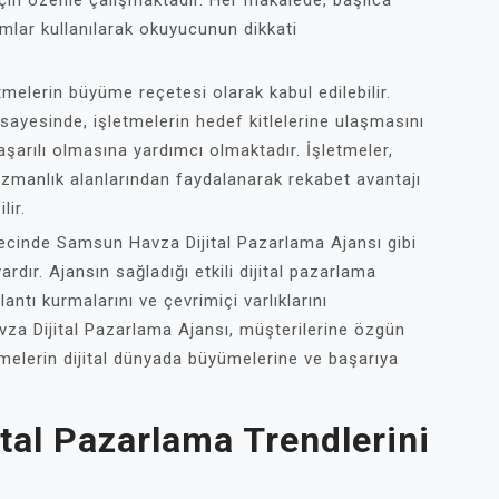
çin özenle çalışmaktadır. Her makalede, başlıca
tımlar kullanılarak okuyucunun dikkati
melerin büyüme reçetesi olarak kabul edilebilir.
 sayesinde, işletmelerin hedef kitlelerine ulaşmasını
aşarılı olmasına yardımcı olmaktadır. İşletmeler,
zmanlık alanlarından faydalanarak rekabet avantajı
lir.
ecinde Samsun Havza Dijital Pazarlama Ajansı gibi
vardır. Ajansın sağladığı etkili dijital pazarlama
ğlantı kurmalarını ve çevrimiçi varlıklarını
za Dijital Pazarlama Ajansı, müşterilerine özgün
tmelerin dijital dünyada büyümelerine ve başarıya
tal Pazarlama Trendlerini