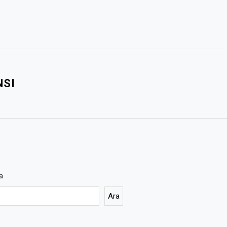
NSI
a
Ara