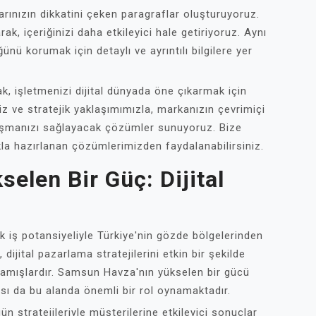
ularınızın dikkatini çeken paragraflar oluşturuyoruz.
ak, içeriğinizi daha etkileyici hale getiriyoruz. Aynı
ü korumak için detaylı ve ayrıntılı bilgilere yer
, işletmenizi dijital dünyada öne çıkarmak için
iz ve stratejik yaklaşımımızla, markanızın çevrimiçi
ulaşmanızı sağlayacak çözümler sunuyoruz. Bize
kla hazırlanan çözümlerimizden faydalanabilirsiniz.
elen Bir Güç: Dijital
iş potansiyeliyle Türkiye'nin gözde bölgelerinden
 dijital pazarlama stratejilerini etkin bir şekilde
lamışlardır. Samsun Havza'nın yükselen bir gücü
nsı da bu alanda önemli bir rol oynamaktadır.
n stratejileriyle müşterilerine etkileyici sonuçlar