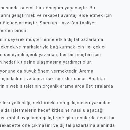
konusunda önemli bir dönüşüm yaşamıştır. Bu
larını geliştirmek ve rekabet avantajı elde etmek için
ük ölçüde artmıştır. Samsun Havza'da faaliyet
erden biridir.
enimseyerek müşterilerine etkili dijital pazarlama
 çekmek ve markalarıyla bağ kurmak için ilgi çekici
deneyimli içerik yazarları, her bir müşteri için
rin hedef kitlesine ulaşmasına yardımcı olur.
syonuna da büyük önem vermektedir. Arama
için kaliteli ve benzersiz içerikler sunar. Anahtar
erinin web sitelerinin organik aramalarda üst sıralarda
edeki yetkinliği, sektördeki son gelişmeleri yakından
da işletmelerin hedef kitlesine nasıl ulaşacağı,
 ve mobil uygulama geliştirme gibi konularda derin bir
n rekabette öne çıkmasını ve dijital pazarlama alanında