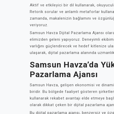
Aktif ve etkileyici bir dil kullanarak, okuyuc
Retorik sorular ve anlamlı metaforlar kullanar
zamanda, makalenizin bağlamını ve özgünlüğün
veriyoruz.
Samsun Havza Dijital Pazarlama Ajansı olarak
elimizden geleni yapıyoruz. Deneyimli ekibim
varlığını güçlendirecek ve hedef kitlenize 
ulaşarak, dijital pazarlama alanında uzmanlı
Samsun Havza’da Yüks
Pazarlama Ajansı
Samsun Havza, gelişen ekonomisi ve dinamik 
biridir. Bu bölgede faaliyet gösteren şirketler,
kullanarak rekabet avantajı elde etmeye baş
olarak dikkat çeken bir dijital pazarlama aja
Bu dijital pazarlama ajansı, benzersiz ve özgü