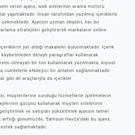
em veren ajans, web sitelerinin arama motoru
lar yapmaktadır. İnsan tarafından yazılmış içeriklerle
ni çekmektedir. Ajansın uzman ekipleri, her bir
arlama stratejileri geliştirerek markaların online
 içeriklerin yer aldığı makaleler bulunmaktadır. İçerik
ı kaybetmeden detaylı paragraflar kullanarak
esmi olmayan bir ton kullanılarak yazılmakta, kişisel
ısa cümlelerle etkileyici bir anlatım sağlanmaktadır.
r gibi dil araçlarıyla da içerikler
sı, müşterilerine sunduğu hizmetlerle işletmelerin
ejilerinin gücünü kullanarak müşteri sitelerinin
ı geliştirmek ve satışları yükseltmek ajansın temel
rek arttığı günümüzde, Samsun Havza'daki bu ajans,
destek sağlamaktadır.