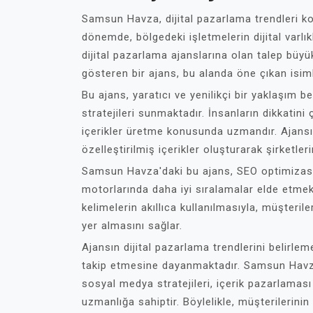
Samsun Havza, dijital pazarlama trendleri 
dönemde, bölgedeki işletmelerin dijital varlık
dijital pazarlama ajanslarına olan talep büy
gösteren bir ajans, bu alanda öne çıkan isiml
Bu ajans, yaratıcı ve yenilikçi bir yaklaşım b
stratejileri sunmaktadır. İnsanların dikkatini
içerikler üretme konusunda uzmandır. Ajansın 
özelleştirilmiş içerikler oluşturarak şirketle
Samsun Havza'daki bu ajans, SEO optimiza
motorlarında daha iyi sıralamalar elde etmek 
kelimelerin akıllıca kullanılmasıyla, müşteril
yer almasını sağlar.
Ajansın dijital pazarlama trendlerini belirlem
takip etmesine dayanmaktadır. Samsun Havza'
sosyal medya stratejileri, içerik pazarlaması
uzmanlığa sahiptir. Böylelikle, müşterilerini