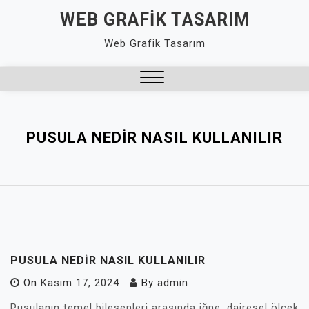
Skip
WEB GRAFIK TASARIM
to
Web Grafik Tasarım
content
Close
Menu
PUSULA NEDIR NASIL KULLANILIR
PUSULA NEDIR NASIL KULLANILIR
On
Kasım 17, 2024
By
admin
Pusulanın temel bileşenleri arasında iğne, dairesel ölçek