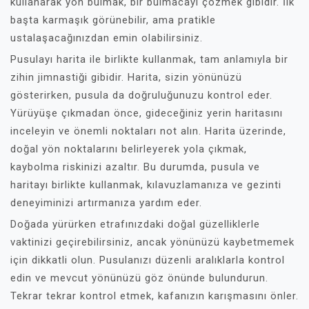
kullanarak yön bulmak, bir bulmacayı çözmek gibidir. İlk
başta karmaşık görünebilir, ama pratikle
ustalaşacağınızdan emin olabilirsiniz.
Pusulayı harita ile birlikte kullanmak, tam anlamıyla bir
zihin jimnastiği gibidir. Harita, sizin yönünüzü
gösterirken, pusula da doğruluğunuzu kontrol eder.
Yürüyüşe çıkmadan önce, gideceğiniz yerin haritasını
inceleyin ve önemli noktaları not alın. Harita üzerinde,
doğal yön noktalarını belirleyerek yola çıkmak,
kaybolma riskinizi azaltır. Bu durumda, pusula ve
haritayı birlikte kullanmak, kılavuzlamanıza ve gezinti
deneyiminizi artırmanıza yardım eder.
Doğada yürürken etrafınızdaki doğal güzelliklerle
vaktinizi geçirebilirsiniz, ancak yönünüzü kaybetmemek
için dikkatli olun. Pusulanızı düzenli aralıklarla kontrol
edin ve mevcut yönünüzü göz önünde bulundurun.
Tekrar tekrar kontrol etmek, kafanızın karışmasını önler.