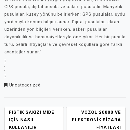
GPS pusula, dijital pusula ve askeri pusuladır. Manyetik
pusulalar, kuzey yönünü belirlerken; GPS pusulalar, uydu
yardımıyla konum bilgisi sunar. Dijital pusulalar, ekran
üzerinden yön bilgileri verirken, askeri pusulalar
dayanıklılık ve hassasiyetleriyle öne çıkar. Her bir pusula
türü, belirli ihtiyaçlara ve çevresel koşullara göre farklı
avantajlar sunar.”
}
]
}
Uncategorized
YAZI
FISTIK SAKIZI MIDE
VOZOL 20000 VE
GEZINMESI
IÇIN NASIL
ELEKTRONIK SIGARA
KULLANILIR
FIYATLARI