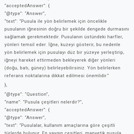
“acceptedAnswer”: {
“@type”: “Answer”,
“text”: “Pusula ile yön belirlemek için öncelikle
pusulanın iğnesinin doğru bir şekilde dengede durmasını
sağlamak gerekmektedir. Pusulanın üstündeki harfler,
yönleri temsil eder. İğne, kuzeyi gösterir, bu nedenle
yön belirlemek için pusulayı düz bir yüzeye yerleştirip,
iğneyi hareket ettirmeden bekleyerek diğer yönleri
(doğu, batı, güney) belirleyebilirsiniz. Yön belirlerken
referans noktalarına dikkat edilmesi önemlidir.”
},
“@type”: “Question”,
“name”: “Pusula çeşitleri nelerdir?”,
“acceptedAnswer”: {
“@type”: “Answer”,
“text”: “Pusulalar, kullanım amaçlarına göre çeşitli
türlerde bulunur. En yaygın çeşitleri, manyetik pusula,