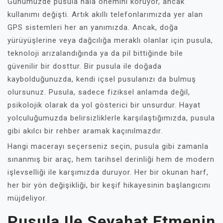
Günümüzde pusula hala önemini koruyor, ancak
kullanımı değişti. Artık akıllı telefonlarımızda yer alan
GPS sistemleri her an yanımızda. Ancak, doğa
yürüyüşlerine veya dağcılığa meraklı olanlar için pusula,
teknoloji arızalandığında ya da pil bittiğinde bile
güvenilir bir dosttur. Bir pusula ile doğada
kaybolduğunuzda, kendi içsel pusulanızı da bulmuş
olursunuz. Pusula, sadece fiziksel anlamda değil,
psikolojik olarak da yol gösterici bir unsurdur. Hayat
yolculuğumuzda belirsizliklerle karşılaştığımızda, pusula
gibi akılcı bir rehber aramak kaçınılmazdır.
Hangi macerayı seçerseniz seçin, pusula gibi zamanla
sınanmış bir araç, hem tarihsel derinliği hem de modern
işlevselliği ile karşımızda duruyor. Her bir okunan harf,
her bir yön değişikliği, bir keşif hikayesinin başlangıcını
müjdeliyor.
Pusula Ile Seyahat Etmenin