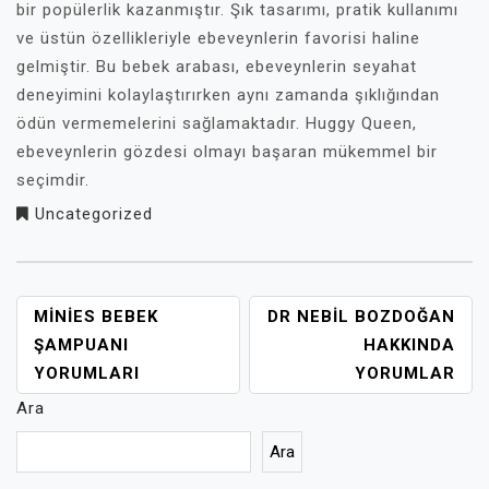
bir popülerlik kazanmıştır. Şık tasarımı, pratik kullanımı
ve üstün özellikleriyle ebeveynlerin favorisi haline
gelmiştir. Bu bebek arabası, ebeveynlerin seyahat
deneyimini kolaylaştırırken aynı zamanda şıklığından
ödün vermemelerini sağlamaktadır. Huggy Queen,
ebeveynlerin gözdesi olmayı başaran mükemmel bir
seçimdir.
Uncategorized
YAZI
MINIES BEBEK
DR NEBIL BOZDOĞAN
GEZINMESI
ŞAMPUANI
HAKKINDA
YORUMLARI
YORUMLAR
Ara
Ara