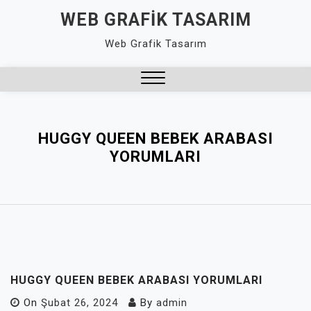
Skip
WEB GRAFIK TASARIM
to
Web Grafik Tasarım
content
Close
Menu
HUGGY QUEEN BEBEK ARABASI
YORUMLARI
HUGGY QUEEN BEBEK ARABASI YORUMLARI
On
Şubat 26, 2024
By
admin