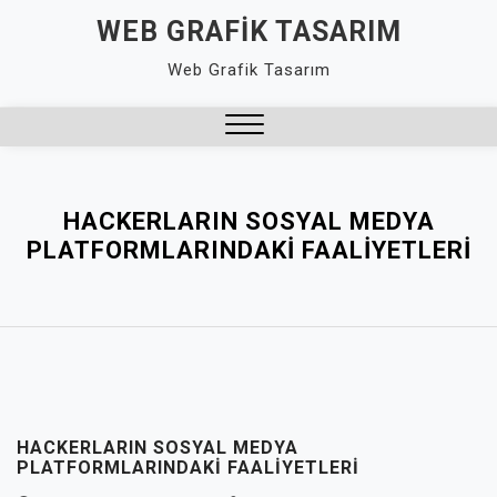
Skip
WEB GRAFIK TASARIM
to
Web Grafik Tasarım
content
Close
Menu
HACKERLARIN SOSYAL MEDYA
PLATFORMLARINDAKI FAALIYETLERI
HACKERLARIN SOSYAL MEDYA
PLATFORMLARINDAKI FAALIYETLERI