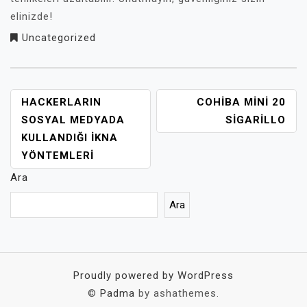
elinizde!
Uncategorized
YAZI
HACKERLARIN
COHIBA MINI 20
GEZINMESI
SOSYAL MEDYADA
SIGARILLO
KULLANDIĞI İKNA
YÖNTEMLERI
Ara
Ara
Proudly powered by WordPress
©
Padma
by ashathemes.