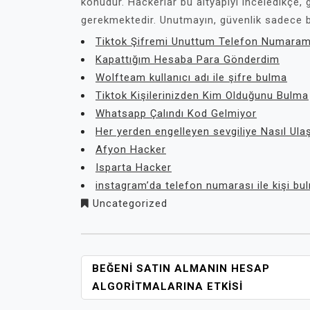
konudur. Hackerlar bu altyapıyı inceledikçe,
gerekmektedir. Unutmayın, güvenlik sadece bir
Tiktok Şifremi Unuttum Telefon Numaram
Kapattığım Hesaba Para Gönderdim
Wolfteam kullanıcı adı ile şifre bulma
Tiktok Kişilerinizden Kim Olduğunu Bulma
Whatsapp Çalındı Kod Gelmiyor
Her yerden engelleyen sevgiliye Nasıl Ulaşı
Afyon Hacker
Isparta Hacker
instagram’da telefon numarası ile kişi bu
Uncategorized
YAZI
BEĞENI SATIN ALMANIN HESAP
GEZINMESI
ALGORITMALARINA ETKISI