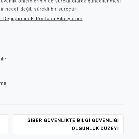
 güvenlik önlemlerinin de sürekli olarak güncellenmesi
 hedef değil, sürekli bir süreçtir!
ı Değiştirdim E-Postamı Bilmiyorum
lır
lma
SIBER GÜVENLIKTE BILGI GÜVENLIĞI
OLGUNLUK DÜZEYI