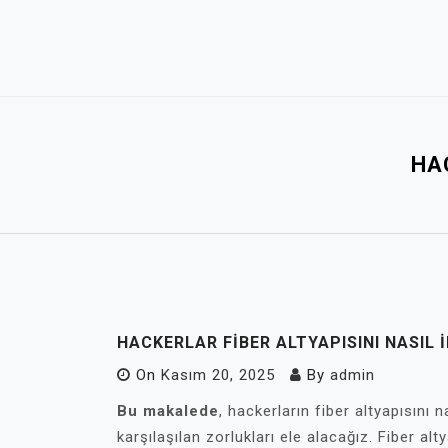
Skip
to
content
HA
HACKERLAR FIBER ALTYAPISINI NASIL 
On
Kasım 20, 2025
By
admin
Bu makalede
, hackerların fiber altyapısını 
karşılaşılan zorlukları ele alacağız. Fiber al