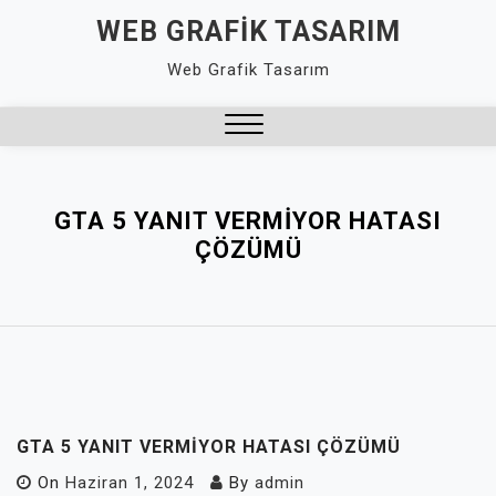
Skip
WEB GRAFIK TASARIM
to
Web Grafik Tasarım
content
Close
Menu
GTA 5 YANIT VERMIYOR HATASI
ÇÖZÜMÜ
GTA 5 YANIT VERMIYOR HATASI ÇÖZÜMÜ
On
Haziran 1, 2024
By
admin