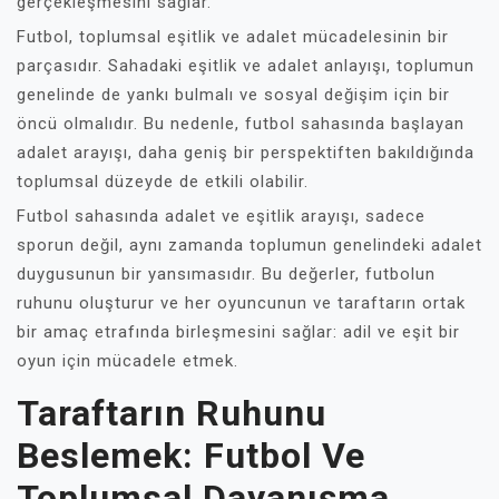
gerçekleşmesini sağlar.
Futbol, toplumsal eşitlik ve adalet mücadelesinin bir
parçasıdır. Sahadaki eşitlik ve adalet anlayışı, toplumun
genelinde de yankı bulmalı ve sosyal değişim için bir
öncü olmalıdır. Bu nedenle, futbol sahasında başlayan
adalet arayışı, daha geniş bir perspektiften bakıldığında
toplumsal düzeyde de etkili olabilir.
Futbol sahasında adalet ve eşitlik arayışı, sadece
sporun değil, aynı zamanda toplumun genelindeki adalet
duygusunun bir yansımasıdır. Bu değerler, futbolun
ruhunu oluşturur ve her oyuncunun ve taraftarın ortak
bir amaç etrafında birleşmesini sağlar: adil ve eşit bir
oyun için mücadele etmek.
Taraftarın Ruhunu
Beslemek: Futbol Ve
Toplumsal Dayanışma