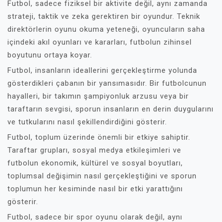
Futbol, sadece fiziksel bir aktivite değil, aynı zamanda
strateji, taktik ve zeka gerektiren bir oyundur. Teknik
direktörlerin oyunu okuma yeteneği, oyuncuların saha
içindeki akıl oyunları ve kararları, futbolun zihinsel
boyutunu ortaya koyar.
Futbol, insanların ideallerini gerçekleştirme yolunda
gösterdikleri çabanın bir yansımasıdır. Bir futbolcunun
hayalleri, bir takımın şampiyonluk arzusu veya bir
taraftarın sevgisi, sporun insanların en derin duygularını
ve tutkularını nasıl şekillendirdiğini gösterir.
Futbol, toplum üzerinde önemli bir etkiye sahiptir.
Taraftar grupları, sosyal medya etkileşimleri ve
futbolun ekonomik, kültürel ve sosyal boyutları,
toplumsal değişimin nasıl gerçekleştiğini ve sporun
toplumun her kesiminde nasıl bir etki yarattığını
gösterir.
Futbol, sadece bir spor oyunu olarak değil, aynı