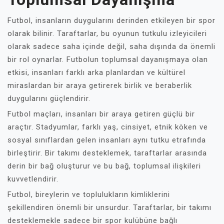
Futbol, insanların duygularını derinden etkileyen bir spor
olarak bilinir. Taraftarlar, bu oyunun tutkulu izleyicileri
olarak sadece saha içinde değil, saha dışında da önemli
bir rol oynarlar. Futbolun toplumsal dayanışmaya olan
etkisi, insanları farklı arka planlardan ve kültürel
miraslardan bir araya getirerek birlik ve beraberlik
duygularını güçlendirir.
Futbol maçları, insanları bir araya getiren güçlü bir
araçtır. Stadyumlar, farklı yaş, cinsiyet, etnik köken ve
sosyal sınıflardan gelen insanları aynı tutku etrafında
birleştirir. Bir takımı desteklemek, taraftarlar arasında
derin bir bağ oluşturur ve bu bağ, toplumsal ilişkileri
kuvvetlendirir.
Futbol, bireylerin ve toplulukların kimliklerini
şekillendiren önemli bir unsurdur. Taraftarlar, bir takımı
desteklemekle sadece bir spor kulübüne bağlı