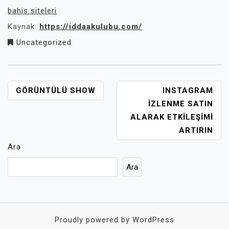
bahis siteleri
Kaynak:
https://iddaakulubu.com/
Uncategorized
YAZI
GÖRÜNTÜLÜ SHOW
INSTAGRAM
GEZINMESI
İZLENME SATIN
ALARAK ETKILEŞIMI
ARTIRIN
Ara
Ara
Proudly powered by WordPress