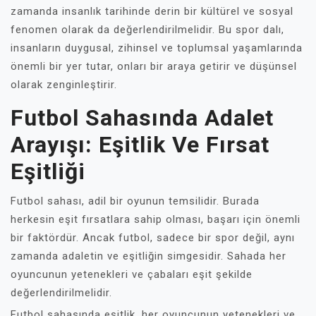
zamanda insanlık tarihinde derin bir kültürel ve sosyal
fenomen olarak da değerlendirilmelidir. Bu spor dalı,
insanların duygusal, zihinsel ve toplumsal yaşamlarında
önemli bir yer tutar, onları bir araya getirir ve düşünsel
olarak zenginleştirir.
Futbol Sahasında Adalet
Arayışı: Eşitlik Ve Fırsat
Eşitliği
Futbol sahası, adil bir oyunun temsilidir. Burada
herkesin eşit fırsatlara sahip olması, başarı için önemli
bir faktördür. Ancak futbol, sadece bir spor değil, aynı
zamanda adaletin ve eşitliğin simgesidir. Sahada her
oyuncunun yetenekleri ve çabaları eşit şekilde
değerlendirilmelidir.
Futbol sahasında eşitlik, her oyuncunun yetenekleri ve