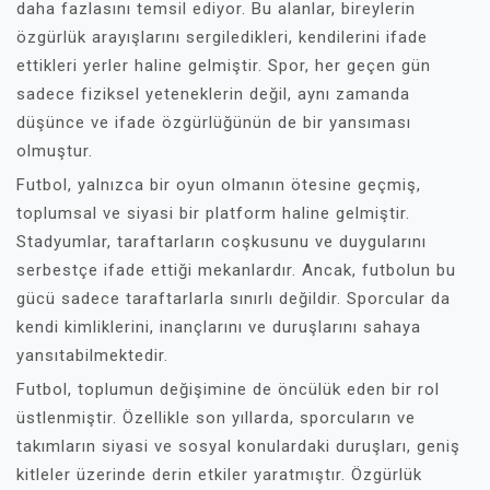
daha fazlasını temsil ediyor. Bu alanlar, bireylerin
özgürlük arayışlarını sergiledikleri, kendilerini ifade
ettikleri yerler haline gelmiştir. Spor, her geçen gün
sadece fiziksel yeteneklerin değil, aynı zamanda
düşünce ve ifade özgürlüğünün de bir yansıması
olmuştur.
Futbol, yalnızca bir oyun olmanın ötesine geçmiş,
toplumsal ve siyasi bir platform haline gelmiştir.
Stadyumlar, taraftarların coşkusunu ve duygularını
serbestçe ifade ettiği mekanlardır. Ancak, futbolun bu
gücü sadece taraftarlarla sınırlı değildir. Sporcular da
kendi kimliklerini, inançlarını ve duruşlarını sahaya
yansıtabilmektedir.
Futbol, toplumun değişimine de öncülük eden bir rol
üstlenmiştir. Özellikle son yıllarda, sporcuların ve
takımların siyasi ve sosyal konulardaki duruşları, geniş
kitleler üzerinde derin etkiler yaratmıştır. Özgürlük