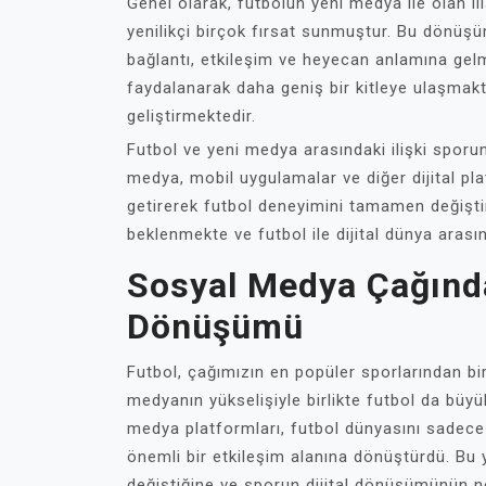
Genel olarak, futbolun yeni medya ile olan il
yenilikçi birçok fırsat sunmuştur. Bu dönüş
bağlantı, etkileşim ve heyecan anlamına gel
faydalanarak daha geniş bir kitleye ulaşmakta
geliştirmektedir.
Futbol ve yeni medya arasındaki ilişki sporu
medya, mobil uygulamalar ve diğer dijital plat
getirerek futbol deneyimini tamamen değiştir
beklenmekte ve futbol ile dijital dünya arası
Sosyal Medya Çağında
Dönüşümü
Futbol, çağımızın en popüler sporlarından b
medyanın yükselişiyle birlikte futbol da büyü
medya platformları, futbol dünyasını sadece
önemli bir etkileşim alanına dönüştürdü. Bu
değiştiğine ve sporun dijital dönüşümünün ne