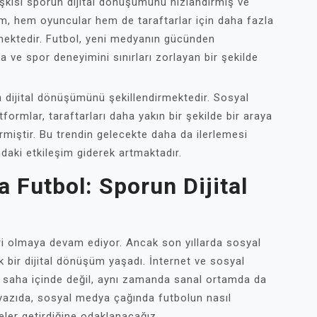
işkisi sporun dijital dönüşümünü hızlandırmış ve
üm, hem oyuncular hem de taraftarlar için daha fazla
mektedir. Futbol, yeni medyanın gücünden
 ve spor deneyimini sınırları zorlayan bir şekilde
n dijital dönüşümünü şekillendirmektedir. Sosyal
formlar, taraftarları daha yakın bir şekilde bir araya
miştir. Bu trendin gelecekte daha da ilerlemesi
ndaki etkileşim giderek artmaktadır.
 Futbol: Sporun Dijital
iri olmaya devam ediyor. Ancak son yıllarda sosyal
k bir dijital dönüşüm yaşadı. İnternet ve sosyal
 saha içinde değil, aynı zamanda sanal ortamda da
 yazıda, sosyal medya çağında futbolun nasıl
ler getirdiğine odaklanacağız.