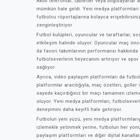
Akıllı telefonlar, tabletler veya bilgisayarlar
mümkün hale geldi. Yeni medya platformları 
futbolcu röportajlarına kolayca erişebilirsi
zenginleştiriyor.
Futbol kulüpleri, oyuncular ve taraftarlar, sos
etkileşim halinde oluyor. Oyuncular maç önce
da favori takımlarının performansı hakkında 
futbolseverlerin heyecanını artırıyor ve spor
sağlıyor.
Ayrıca, video paylaşım platformları da futbo
platformlar aracılığıyla, maç özetleri, goller 
sayede kaçırdığınız bir maçı tamamen izlem
oluyor. Yeni medya platformları, futbolsever
deneyimini daha keyifli hale getiriyor.
Futbolun yeni yüzü, yeni medya platformlarıyl
izlemekle yetinmek yerine, futbolun her y
paylaşım platformları ve diğer dijital kanallar,