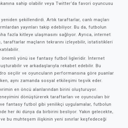
anına sahip olabilir veya Twitter'da favori oyuncusu
yeniden şekillendirdi. Artık taraftarlar, canlı maçları
rmlardan yayınları takip edebiliyor. Bu da, futbolun
a fazla kitleye ulaşmasını sağlıyor. Ayrıca, internet
taraftarlar maçların tekrarını izleyebilir, istatistikleri
tılabilir.
er önemli yönü ise fantasy futbol ligleridir. İnternet
uşturabilir ve arkadaşlarıyla rekabet edebilir. Bu
adro seçilir ve oyuncuların performansına göre puanlar
rırken, aynı zamanda sosyal etkileşimi teşvik eder.
devrimin en öncü alanlarından birini oluşturuyor.
deneyimini dönüştürerek taraftarları ve oyuncuları bir
 ve fantasy futbol gibi yenilikçi uygulamalar, futbolun
nde her iki dünya da birbirini besliyor. Yakın gelecekte,
 ve bu muhteşem ilişkinin yeni sınırlar keşfedeceği