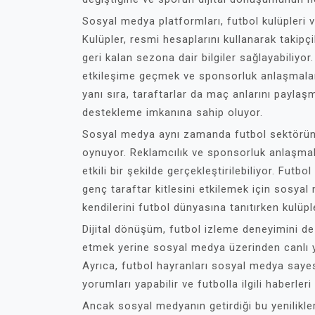
Sosyal medya platformları, futbol kulüpleri ve
Kulüpler, resmi hesaplarını kullanarak takipç
geri kalan sezona dair bilgiler sağlayabiliyor
etkileşime geçmek ve sponsorluk anlaşmalar
yanı sıra, taraftarlar da maç anlarını paylaş
destekleme imkanına sahip oluyor.
Sosyal medya aynı zamanda futbol sektörünün
oynuyor. Reklamcılık ve sponsorluk anlaşmal
etkili bir şekilde gerçekleştirilebiliyor. Futbo
genç taraftar kitlesini etkilemek için sosyal
kendilerini futbol dünyasına tanıtırken kulüpler
Dijital dönüşüm, futbol izleme deneyimini de 
etmek yerine sosyal medya üzerinden canlı y
Ayrıca, futbol hayranları sosyal medya sayes
yorumları yapabilir ve futbolla ilgili haberleri
Ancak sosyal medyanın getirdiği bu yenilikler