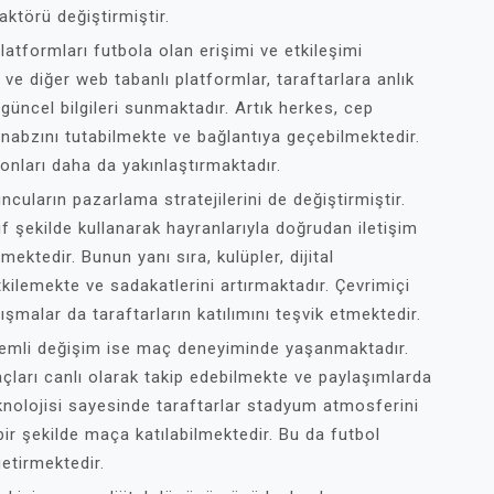
ktörü değiştirmiştir.
atformları futbola olan erişimi ve etkileşimi
ve diğer web tabanlı platformlar, taraftarlara anlık
i güncel bilgileri sunmaktadır. Artık herkes, cep
 nabzını tutabilmekte ve bağlantıya geçebilmektedir.
 onları daha da yakınlaştırmaktadır.
ncuların pazarlama stratejilerini de değiştirmiştir.
f şekilde kullanarak hayranlarıyla doğrudan iletişim
ektedir. Bunun yanı sıra, kulüpler, dijital
tkilemekte ve sadakatlerini artırmaktadır. Çevrimiçi
şmalar da taraftarların katılımını teşvik etmektedir.
önemli değişim ise maç deneyiminde yaşanmaktadır.
çları canlı olarak takip edebilmekte ve paylaşımlarda
eknolojisi sayesinde taraftarlar stadyum atmosferini
ir şekilde maça katılabilmektedir. Bu da futbol
getirmektedir.