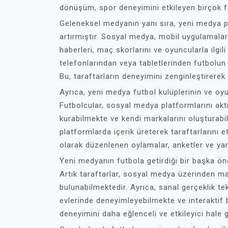
dönüşüm, spor deneyimini etkileyen birçok fa
Geleneksel medyanın yanı sıra, yeni medya pl
artırmıştır. Sosyal medya, mobil uygulamalar 
haberleri, maç skorlarını ve oyuncularla ilgil
telefonlarından veya tabletlerinden futbolun
Bu, taraftarların deneyimini zenginleştirerek
Ayrıca, yeni medya futbol kulüplerinin ve oyu
Futbolcular, sosyal medya platformlarını akti
kurabilmekte ve kendi markalarını oluşturabilm
platformlarda içerik üreterek taraftarlarını e
olarak düzenlenen oylamalar, anketler ve yarı
Yeni medyanın futbola getirdiği bir başka 
Artık taraftarlar, sosyal medya üzerinden ma
bulunabilmektedir. Ayrıca, sanal gerçeklik t
evlerinde deneyimleyebilmekte ve interaktif b
deneyimini daha eğlenceli ve etkileyici hale 