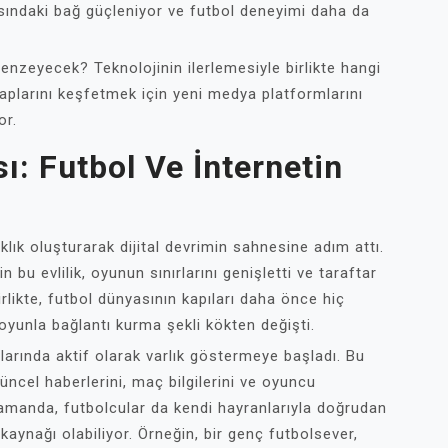
rasındaki bağ güçleniyor ve futbol deneyimi daha da
enzeyecek? Teknolojinin ilerlemesiyle birlikte hangi
vaplarını keşfetmek için yeni medya platformlarını
or.
ı: Futbol Ve İnternetin
aklık oluşturarak dijital devrimin sahnesine adım attı.
 bu evlilik, oyunun sınırlarını genişletti ve taraftar
rlikte, futbol dünyasının kapıları daha önce hiç
oyunla bağlantı kurma şekli kökten değişti.
arında aktif olarak varlık göstermeye başladı. Bu
güncel haberlerini, maç bilgilerini ve oyuncu
ı zamanda, futbolcular da kendi hayranlarıyla doğrudan
 kaynağı olabiliyor. Örneğin, bir genç futbolsever,