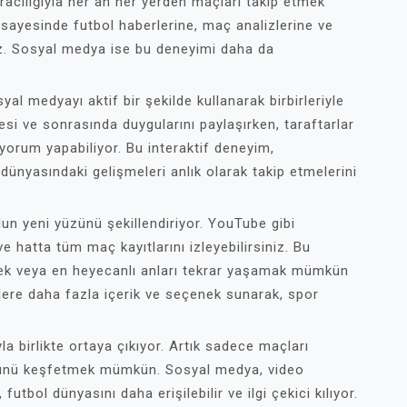
 aracılığıyla her an her yerden maçları takip etmek
sayesinde futbol haberlerine, maç analizlerine ve
niz. Sosyal medya ise bu deneyimi daha da
yal medyayı aktif bir şekilde kullanarak birbirleriyle
si ve sonrasında duygularını paylaşırken, taraftarlar
yorum yapabiliyor. Bu interaktif deneyim,
 dünyasındaki gelişmeleri anlık olarak takip etmelerini
lun yeni yüzünü şekillendiriyor. YouTube gibi
ve hatta tüm maç kayıtlarını izleyebilirsiniz. Bu
ek veya en heyecanlı anları tekrar yaşamak mümkün
lere daha fazla içerik ve seçenek sunarak, spor
a birlikte ortaya çıkıyor. Artık sadece maçları
önünü keşfetmek mümkün. Sosyal medya, video
 futbol dünyasını daha erişilebilir ve ilgi çekici kılıyor.