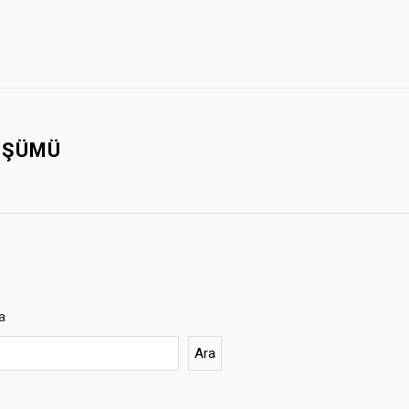
NÜŞÜMÜ
a
Ara