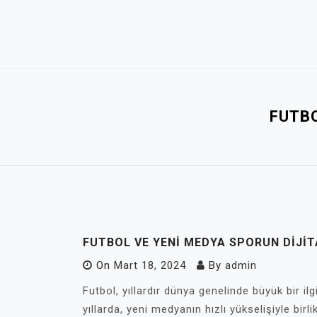
Skip
to
content
FUTBO
FUTBOL VE YENI MEDYA SPORUN DIJI
On
Mart 18, 2024
By
admin
Futbol, yıllardır dünya genelinde büyük bir il
yıllarda, yeni medyanın hızlı yükselişiyle bir