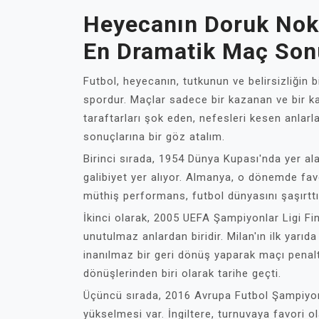
Heyecanın Doruk Nokt
En Dramatik Maç Son
Futbol, heyecanın, tutkunun ve belirsizliğin bi
spordur. Maçlar sadece bir kazanan ve bir 
taraftarları şok eden, nefesleri kesen anlarl
sonuçlarına bir göz atalım.
Birinci sırada, 1954 Dünya Kupası'nda yer ala
galibiyet yer alıyor. Almanya, o dönemde fav
müthiş performans, futbol dünyasını şaşırttı 
İkinci olarak, 2005 UEFA Şampiyonlar Ligi Fi
unutulmaz anlardan biridir. Milan'ın ilk yarı
inanılmaz bir geri dönüş yaparak maçı penalt
dönüşlerinden biri olarak tarihe geçti.
Üçüncü sırada, 2016 Avrupa Futbol Şampiyonas
yükselmesi var. İngiltere, turnuvaya favori o