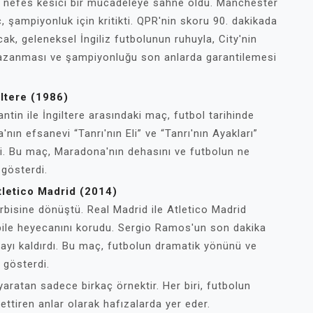
 nefes kesici bir mücadeleye sahne oldu. Manchester
 şampiyonluk için kritikti. QPR'nin skoru 90. dakikada
ncak, geleneksel İngiliz futbolunun ruhuyla, City'nin
kazanması ve şampiyonluğu son anlarda garantilemesi
iltere (1986)
tin ile İngiltere arasındaki maç, futbol tarihinde
ın efsanevi “Tanrı'nın Eli” ve “Tanrı'nın Ayakları”
etti. Bu maç, Maradona'nın dehasını ve futbolun ne
 gösterdi.
tletico Madrid (2014)
rbisine dönüştü. Real Madrid ile Atletico Madrid
bile heyecanını korudu. Sergio Ramos'un son dakika
ayı kaldırdı. Bu maç, futbolun dramatik yönünü ve
 gösterdi.
aratan sadece birkaç örnektir. Her biri, futbolun
ttiren anlar olarak hafızalarda yer eder.