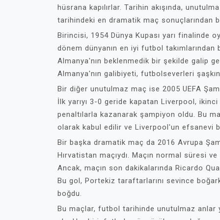
hüsrana kapılırlar. Tarihin akışında, unutulm
tarihindeki en dramatik maç sonuçlarından ba
Birincisi, 1954 Dünya Kupası yarı finalinde
dönem dünyanın en iyi futbol takımlarından b
Almanya'nın beklenmedik bir şekilde galip gel
Almanya'nın galibiyeti, futbolseverleri şaşkı
Bir diğer unutulmaz maç ise 2005 UEFA Şampi
İlk yarıyı 3-0 geride kapatan Liverpool, ikinc
penaltılarla kazanarak şampiyon oldu. Bu maç
olarak kabul edilir ve Liverpool'un efsanevi 
Bir başka dramatik maç da 2016 Avrupa Şam
Hırvatistan maçıydı. Maçın normal süresi v
Ancak, maçın son dakikalarında Ricardo Quare
Bu gol, Portekiz taraftarlarını sevince boğark
boğdu.
Bu maçlar, futbol tarihinde unutulmaz anlar 