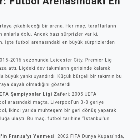
: Futbol Arenasındaki En
taya çıkabileceği bir arena. Her maç, taraftarların
 anlarla dolu. Ancak bazı sürprizler var ki,
en. İşte futbol arenasındaki en büyük sürprizlerden
2015-2016 sezonunda Leicester City, Premier Lig
mza attı. Ligdeki dev takımların gerisinde kalarak
 büyük yankı uyandırdı. Küçük bütçeli bir takımın bu
aya dayalı olmadığını gösterdi.
UEFA Şampiyonlar Ligi Zaferi
: 2005 UEFA
pool arasındaki maçta, Liverpool'un 3-0 geriye
ool, ikinci yarıda muhteşem bir geri dönüş yaparak
luğa ulaştı. Bu maç, futbol tarihine “İstanbul'un
'in Fransa'yı Yenmesi
: 2002 FIFA Dünya Kupası'nda,