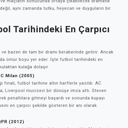
nı ve maçların sonucunda ortaya çıkabilecek dramatik
 değil, aynı zamanda tutku, heyecan ve duyguların bir
ol Tarihindeki En Çarpıcı
 ve bazen de tam bir dramı beraberinde getirir. Ancak
ında ömür boyu yer eder. İşte futbol tarihindeki en
 kulaktan kulağa dolaşır.
AC Milan (2005)
inali, futbol tarihine altın harflerle yazıldı. AC
ta, Liverpool mucizevi bir dönüşe imza attı. Steven
rerek penaltılara gitmeyi başardı ve sonunda kupayı
ını en çarpıcı şekilde gösteren bir anı olarak
 QPR (2012)