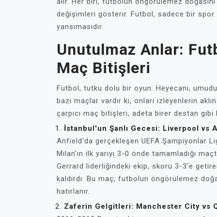
alır. Her biri, futbolun öngörülemez doğası
değişimleri gösterir. Futbol, sadece bir spor
yansımasıdır.
Unutulmaz Anlar: Futb
Maç Bitişleri
Futbol, tutku dolu bir oyun. Heyecanı, umudu
bazı maçlar vardır ki, onları izleyenlerin akl
çarpıcı maç bitişleri, adeta birer destan gibi
İstanbul'un Şanlı Gecesi: Liverpool vs 
Anfield'da gerçekleşen UEFA Şampiyonlar Ligi f
Milan'ın ilk yarıyı 3-0 önde tamamladığı maç
Gerrard liderliğindeki ekip, skoru 3-3'e geti
kaldırdı. Bu maç, futbolun öngörülemez doğas
hatırlanır.
Zaferin Gelgitleri: Manchester City vs