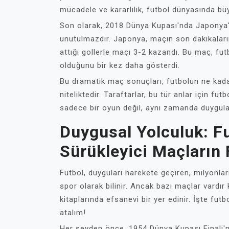
mücadele ve kararlılık, futbol dünyasında bü
Son olarak, 2018 Dünya Kupası'nda Japonya'n
unutulmazdır. Japonya, maçın son dakikaları
attığı gollerle maçı 3-2 kazandı. Bu maç, fu
olduğunu bir kez daha gösterdi.
Bu dramatik maç sonuçları, futbolun ne kada
niteliktedir. Taraftarlar, bu tür anlar için 
sadece bir oyun değil, aynı zamanda duyguları
Duygusal Yolculuk: Fu
Sürükleyici Maçların 
Futbol, duyguları harekete geçiren, milyonlar
spor olarak bilinir. Ancak bazı maçlar vardır
kitaplarında efsanevi bir yer edinir. İşte futb
atalım!
Her şeyden önce, 1954 Dünya Kupası Finali'n