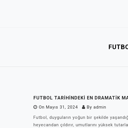
Skip
to
content
FUTBO
FUTBOL TARIHINDEKI EN DRAMATIK M
On
Mayıs 31, 2024
By
admin
Futbol, duyguların yoğun bir şekilde yaşandığ
heyecandan çıldırır, umutlarını yüksek tutarl