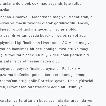
az anlarla dolu pek çok maç yaşandı. İşte futbol
zıları.
 oynanan Almanya – Macaristan maçıydı. Macaristan, o
iriydi ve maçın favorisi olarak görülüyordu. Ancak,
mesi, futbol tarihine geçen bir sürpriz oldu.
na çevirdi ve turnuvada büyük bir sürprize yol açtı.
yonlar Ligi finali olan Liverpool – AC Milan maçıydı.
i yarıda inanılmaz bir geri dönüşe imza attı ve maçı
, futbol tarihindeki en büyük geri dönüşlerden biri
bir zafer elde etmesine neden oldu.
piyonası çeyrek finalinde oynanan Portekiz –
e uzatma bölümleri golsüz berabere sonuçlanmıştı.
sma'nın attığı golle Portekiz, çeyrek finale yükseldi.
en, Hırvatistan taraftarlarını derin bir üzüntüye
yaratan ve taraftarları büyüleyen olaylar arasında yer