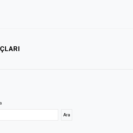
UÇLARI
a
Ara