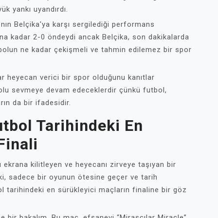
yük yankı uyandırdı.
ın Belçika'ya karşı sergilediği performans
na kadar 2-0 öndeydi ancak Belçika, son dakikalarda
tbolun ne kadar çekişmeli ve tahmin edilemez bir spor
r heyecan verici bir spor olduğunu kanıtlar
futbolu sevmeye devam edeceklerdir çünkü futbol,
n da bir ifadesidir.
tbol Tarihindeki En
Finali
ı ekrana kilitleyen ve heyecanı zirveye taşıyan bir
 ki, sadece bir oyunun ötesine geçer ve tarih
ol tarihindeki en sürükleyici maçların finaline bir göz
e bir bakalım. Bu maç, efsanevi “Mirasçılar Miracle”