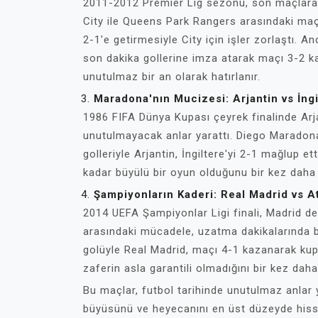
2011-2012 Premier Lig sezonu, son maçlara
City ile Queens Park Rangers arasındaki maç,
2-1'e getirmesiyle City için işler zorlaştı. A
son dakika gollerine imza atarak maçı 3-2 
unutulmaz bir an olarak hatırlanır.
Maradona'nın Mucizesi: Arjantin vs İng
1986 FIFA Dünya Kupası çeyrek finalinde Arjan
unutulmayacak anlar yarattı. Diego Maradona'n
golleriyle Arjantin, İngiltere'yi 2-1 mağlup 
kadar büyülü bir oyun olduğunu bir kez daha
Şampiyonların Kaderi: Real Madrid vs A
2014 UEFA Şampiyonlar Ligi finali, Madrid de
arasındaki mücadele, uzatma dakikalarında 
golüyle Real Madrid, maçı 4-1 kazanarak kup
zaferin asla garantili olmadığını bir kez daha
Bu maçlar, futbol tarihinde unutulmaz anlar y
büyüsünü ve heyecanını en üst düzeyde hisse