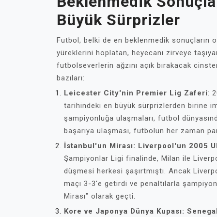
Beklenmedik Sonuçlar
Büyük Sürprizler
Futbol, belki de en beklenmedik sonuçların or
yüreklerini hoplatan, heyecanı zirveye taşıyan
futbolseverlerin ağzını açık bırakacak cinst
bazıları:
Leicester City'nin Premier Lig Zaferi
: 
tarihindeki en büyük sürprizlerden birine i
şampiyonluğa ulaşmaları, futbol dünyasında
başarıya ulaşması, futbolun her zaman par
İstanbul'un Mirası: Liverpool'un 2005 
Şampiyonlar Ligi finalinde, Milan ile Liver
düşmesi herkesi şaşırtmıştı. Ancak Liverp
maçı 3-3'e getirdi ve penaltılarla şampiyon
Mirası” olarak geçti.
Kore ve Japonya Dünya Kupası: Senegal