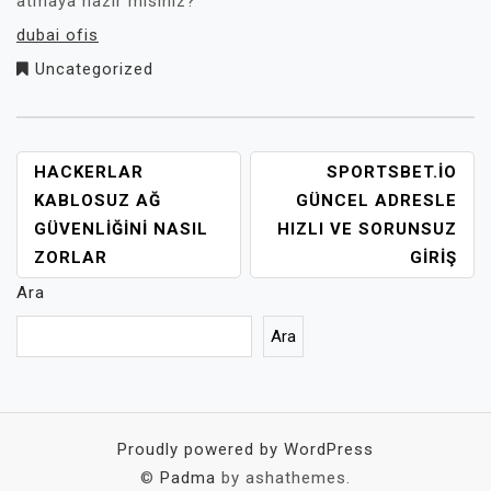
atmaya hazır mısınız?
dubai ofis
Uncategorized
YAZI
HACKERLAR
SPORTSBET.IO
GEZINMESI
KABLOSUZ AĞ
GÜNCEL ADRESLE
GÜVENLIĞINI NASIL
HIZLI VE SORUNSUZ
ZORLAR
GIRIŞ
Ara
Ara
Proudly powered by WordPress
©
Padma
by ashathemes.