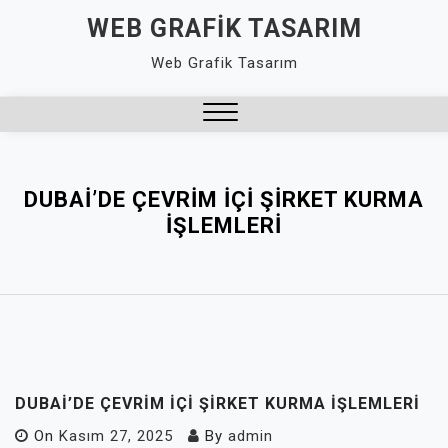
Skip
WEB GRAFIK TASARIM
to
Web Grafik Tasarım
content
Close
Menu
DUBAI’DE ÇEVRIM İÇI ŞIRKET KURMA
İŞLEMLERI
DUBAI’DE ÇEVRIM İÇI ŞIRKET KURMA İŞLEMLERI
On
Kasım 27, 2025
By
admin