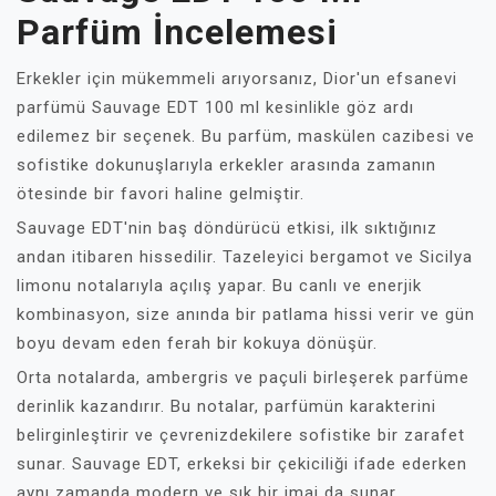
Parfüm İncelemesi
Erkekler için mükemmeli arıyorsanız, Dior'un efsanevi
parfümü Sauvage EDT 100 ml kesinlikle göz ardı
edilemez bir seçenek. Bu parfüm, maskülen cazibesi ve
sofistike dokunuşlarıyla erkekler arasında zamanın
ötesinde bir favori haline gelmiştir.
Sauvage EDT'nin baş döndürücü etkisi, ilk sıktığınız
andan itibaren hissedilir. Tazeleyici bergamot ve Sicilya
limonu notalarıyla açılış yapar. Bu canlı ve enerjik
kombinasyon, size anında bir patlama hissi verir ve gün
boyu devam eden ferah bir kokuya dönüşür.
Orta notalarda, ambergris ve paçuli birleşerek parfüme
derinlik kazandırır. Bu notalar, parfümün karakterini
belirginleştirir ve çevrenizdekilere sofistike bir zarafet
sunar. Sauvage EDT, erkeksi bir çekiciliği ifade ederken
aynı zamanda modern ve şık bir imaj da sunar.