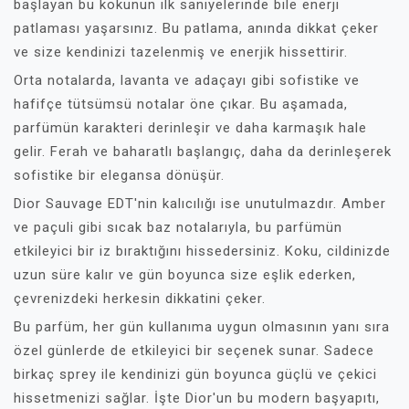
başlayan bu kokunun ilk saniyelerinde bile enerji
patlaması yaşarsınız. Bu patlama, anında dikkat çeker
ve size kendinizi tazelenmiş ve enerjik hissettirir.
Orta notalarda, lavanta ve adaçayı gibi sofistike ve
hafifçe tütsümsü notalar öne çıkar. Bu aşamada,
parfümün karakteri derinleşir ve daha karmaşık hale
gelir. Ferah ve baharatlı başlangıç, daha da derinleşerek
sofistike bir elegansa dönüşür.
Dior Sauvage EDT'nin kalıcılığı ise unutulmazdır. Amber
ve paçuli gibi sıcak baz notalarıyla, bu parfümün
etkileyici bir iz bıraktığını hissedersiniz. Koku, cildinizde
uzun süre kalır ve gün boyunca size eşlik ederken,
çevrenizdeki herkesin dikkatini çeker.
Bu parfüm, her gün kullanıma uygun olmasının yanı sıra
özel günlerde de etkileyici bir seçenek sunar. Sadece
birkaç sprey ile kendinizi gün boyunca güçlü ve çekici
hissetmenizi sağlar. İşte Dior'un bu modern başyapıtı,