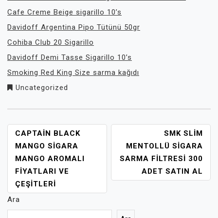
Cafe Creme Beige sigarillo 10’s
Davidoff Argentina Pipo Tütünü 50gr
Cohiba Club 20 Sigarillo
Davidoff Demi Tasse Sigarillo 10’s
Smoking Red King Size sarma kağıdı
Uncategorized
YAZI
CAPTAIN BLACK
SMK SLIM
GEZINMESI
MANGO SIGARA
MENTOLLÜ SIGARA
MANGO AROMALI
SARMA FILTRESI 300
FIYATLARI VE
ADET SATIN AL
ÇEŞITLERI
Ara