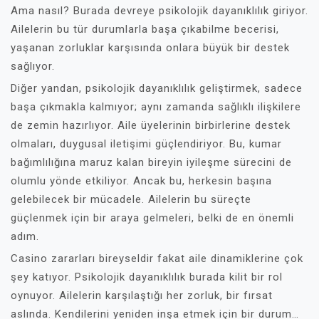
Ama nasıl? Burada devreye psikolojik dayanıklılık giriyor.
Ailelerin bu tür durumlarla başa çıkabilme becerisi,
yaşanan zorluklar karşısında onlara büyük bir destek
sağlıyor.
Diğer yandan, psikolojik dayanıklılık geliştirmek, sadece
başa çıkmakla kalmıyor; aynı zamanda sağlıklı ilişkilere
de zemin hazırlıyor. Aile üyelerinin birbirlerine destek
olmaları, duygusal iletişimi güçlendiriyor. Bu, kumar
bağımlılığına maruz kalan bireyin iyileşme sürecini de
olumlu yönde etkiliyor. Ancak bu, herkesin başına
gelebilecek bir mücadele. Ailelerin bu süreçte
güçlenmek için bir araya gelmeleri, belki de en önemli
adım.
Casino zararları bireyseldir fakat aile dinamiklerine çok
şey katıyor. Psikolojik dayanıklılık burada kilit bir rol
oynuyor. Ailelerin karşılaştığı her zorluk, bir fırsat
aslında. Kendilerini yeniden inşa etmek için bir durum…