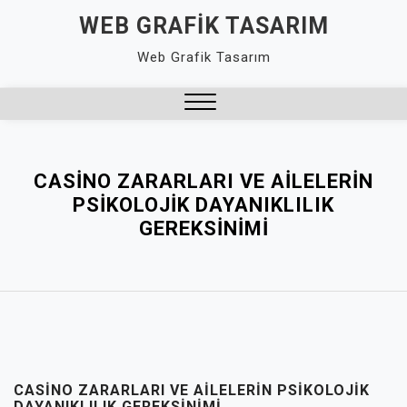
Skip
WEB GRAFIK TASARIM
to
Web Grafik Tasarım
content
Close
Menu
CASINO ZARARLARI VE AILELERIN
PSIKOLOJIK DAYANIKLILIK
GEREKSINIMI
CASINO ZARARLARI VE AILELERIN PSIKOLOJIK
DAYANIKLILIK GEREKSINIMI