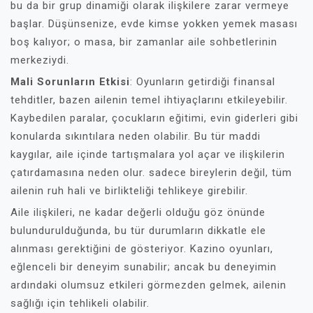
bu da bir grup dinamiği olarak ilişkilere zarar vermeye
başlar. Düşünsenize, evde kimse yokken yemek masası
boş kalıyor; o masa, bir zamanlar aile sohbetlerinin
merkeziydi.
Mali Sorunların Etkisi
: Oyunların getirdiği finansal
tehditler, bazen ailenin temel ihtiyaçlarını etkileyebilir.
Kaybedilen paralar, çocukların eğitimi, evin giderleri gibi
konularda sıkıntılara neden olabilir. Bu tür maddi
kaygılar, aile içinde tartışmalara yol açar ve ilişkilerin
çatırdamasına neden olur. sadece bireylerin değil, tüm
ailenin ruh hali ve birlikteliği tehlikeye girebilir.
Aile ilişkileri, ne kadar değerli olduğu göz önünde
bulundurulduğunda, bu tür durumların dikkatle ele
alınması gerektiğini de gösteriyor. Kazino oyunları,
eğlenceli bir deneyim sunabilir; ancak bu deneyimin
ardındaki olumsuz etkileri görmezden gelmek, ailenin
sağlığı için tehlikeli olabilir.