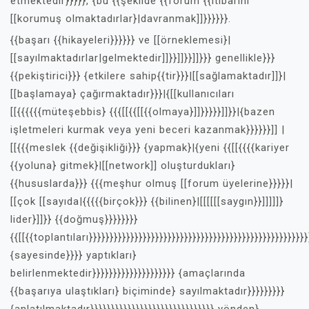
etmektedir}}}}}, {bu {{şekilde {{forum {{itibarını
[[korumuş olmaktadırlar}|davranmak]]}}}}}}.
{{başarı {{hikayeleri}}}}}} ve [[örneklemesi}|
[[sayılmaktadırlar|gelmektedir]]}}]]}}]]}}} genellikle}}}
{{pekiştirici}}} {etkilere sahip{{tir}}}|[[sağlamaktadır]]}|
[[başlamaya} çağırmaktadır}}}|{[[kullanıcıları
[[{{{{{{müteşebbis} {{{[[{{[[{{olmaya}]]}}}}}]]}}|{bazen
işletmeleri kurmak veya yeni beceri kazanmak}}}}}}]] |
[[{{{meslek {{değişikliği}}} {yapmak}|{yeni {{[[{{{{kariyer
{{yoluna} gitmek}|[[network]] oluşturdukları}
{{hususlarda}}} {{{meşhur olmuş [[forum üyelerine}}}}}|
[[çok [[sayıda|{{{{{birçok}}} {{bilinen}|[[[[[[saygın}}]]]]]}
lider}]]}} {{doğmuş}}}}}}}}
{{[[{{toplantıları}}}}}}}}}}}}}}}}}}}}}}}}}}}}}}}}}}}}}}}}}}}}}}}}}}}}}
{sayesinde}}}} yaptıkları}
belirlenmektedir}}}}}}}}}}}}}}}}}}}} {amaçlarında
{{başarıya ulaştıkları} biçiminde} sayılmaktadır}}}}}}}}}