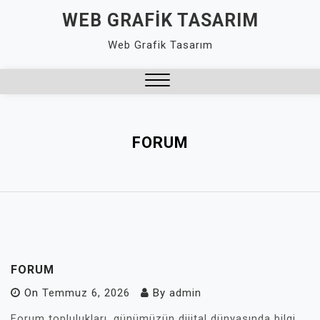
Skip
WEB GRAFIK TASARIM
to
Web Grafik Tasarım
content
Close
Menu
FORUM
FORUM
On
Temmuz 6, 2026
By
admin
Forum toplulukları, günümüzün dijital dünyasında bilgi