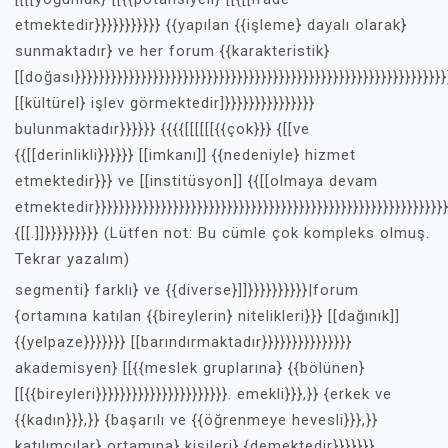
etmektedir}}}}}}}}}}} {{yapılan {{işleme} dayalı olarak}
sunmaktadır} ve her forum {{karakteristik}
[[doğası}}}}}}}}}}}}}}}}}}}}}}}}}}}}}}}}}}}}}}}}}}}}}}}}}}}}}}}}}}}}}}
[[kültürel} işlev görmektedir]}}}}}}}}}}}}}}}
bulunmaktadır}}}}}} {{{{[[[[[[{{çok}}} {[[ve
{{[[derinlikli}}}}}} [[imkanı]] {{nedeniyle} hizmet
etmektedir}}} ve [[institüsyon]] {{[[olmaya devam
etmektedir}}}}}}}}}}}}}}}}}}}}}}}}}}}}}}}}}}}}}}}}}}}}}}}}}}}}}}}}}}}
{[[.]]}}}}}}}}} (Lütfen not: Bu cümle çok kompleks olmuş.
Tekrar yazalım)
segmenti} farklı} ve {{diverse}]]}}}}}}}}}}|forum
{ortamına katılan {{bireylerin} nitelikleri}}} [[dağınık]]
{{yelpaze}}}}}}} [[barındırmaktadır}}}}}}}}}}}}}}}
akademisyen} [[{{meslek gruplarına} {{bölünen}
[[{{bireyleri}}}}}}}}}}}}}}}}}}}}}}. emekli}}},}} {erkek ve
{{kadın}}},}} {başarılı ve {{öğrenmeye hevesli}}},}}
katılımcılar} ortamına} kişileri} {demektedir}}}}}}}