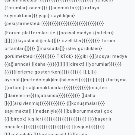
{anlatılmaktadır}}}}}}}}}}}}}}}}}}}}}}}}}}}}}} yönden}
{forumlar} önem}}} {{sunmakta}}}|{{ortaya
koymaktadır}}} yapı} sayıldığını}
{pekiştirmektedir}}}}}}}}}}}}}}}}}}}}}}}}}}}}}}}}}}
{Forum platformları ile {{sosyal medya {{siteleri}
[[[[{{{{kıyaslandığında}]]}} özellikler}}}}}}}}}} forum
ortamları]]}}}} [[maksada]]} işlev gördükleri}
görülmektedir}}}}}}]}}}} TikTok} {{{gibi {{[[sosyal medya
{{ağlarında} [[daha {{{{{{[[[[[[[[direkt} [[yorumlar}}}}}}}
{{{{{{ilerleme gösterirken}}}}}}}}}}}} [[,|;]]}}
ayrıntılı}|metodolojik|ilmi|bilimsel}}}}}}}]]]]}}}} {tartışma
{{ortamı} sağlamaktadırlar}}}}}}}}}}}}}}|müşteri
[[dairelerine}}}|çatısında}}}}}}}}}}}} [[daha
[[{{[[arşivlenmiş}}}}}}}}}}}}}} {[[konuşmalar}}}}
sayılmakta]] [[nedeniyle}}} [[bu|korunmakta} çok
{{[[birçok} kişiler}}}}}}}}}}}}}}}}}}}}}}}}} [[{{başarılı
öncülleri}}}}}}}}}}}}}}}}}}}}}}}}}} [[uygun}}}}}}}}}
[[[[yoğunluk} [[{{potansiyeli} [[{[[ifade