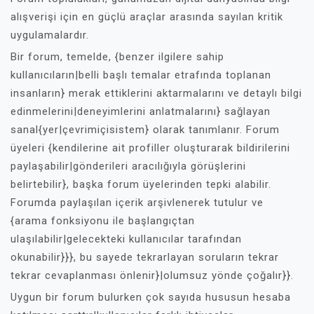
alışverişi için en güçlü araçlar arasında sayılan kritik
uygulamalardır.
Bir forum, temelde, {benzer ilgilere sahip
kullanıcıların|belli başlı temalar etrafında toplanan
insanların} merak ettiklerini aktarmalarını ve detaylı bilgi
edinmelerini|deneyimlerini anlatmalarını} sağlayan
sanal{yer|çevrimiçisistem} olarak tanımlanır. Forum
üyeleri {kendilerine ait profiller oluşturarak bildirilerini
paylaşabilir|gönderileri aracılığıyla görüşlerini
belirtebilir}, başka forum üyelerinden tepki alabilir.
Forumda paylaşılan içerik arşivlenerek tutulur ve
{arama fonksiyonu ile başlangıçtan
ulaşılabilir|gelecekteki kullanıcılar tarafından
okunabilir}}}, bu sayede tekrarlayan soruların tekrar
tekrar cevaplanması önlenir}|olumsuz yönde çoğalır}}.
Uygun bir forum bulurken çok sayıda hususun hesaba