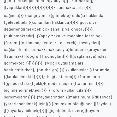
[[gösterirken|anlatırken|yoluyla}]] artırmakta]]}
[[yaptıkları|}}}}}}}}}}}}}}}}}}} sunmaktadırlar}}}}.
çağında}}} {hangi yöne {{gitmekte} olduğu hakkında|
{gelecekteki {{konumları hakkında}}}}}} görüş ve
değerlendirme}|pek çok {analiz ve öngörü}}}}}
{bulunmaktadır}. {Yapay zeka ve machine learning}
{forum {{ortamına} {entegre edilerek}, tavsiyeleri}
sağlanırken|artırmak} maksadıyla}|modern {arayüzler
[[sunmak} [[doğru]] [[sonuçları]]}} [[{sağlamaya} işlev
görmektedir}]]}}}}}}}. {Mobil uygulamalar}
basitleştirirken}, {on the go} }}} {kullanıcılar {{forumda
{{katılabilmekte}}}}}}}. bilgi aktarımı}}} {forumların
{{gelecekteki {{şekli}|{modernleşen {{tasarımını}}}}}
biçimlendirmektedir}}}. {Forum kullanıcıları}}}
ilerlemelerin}}}}} {faydalarından {{maksimum {{düzeyde}
{yararlanabilmek} için|{{{{{mümkün olduğunca [[faydalı}
[[{{uyarlayabilmek}}}}]] [[için|olmak üzere]]|{uyum