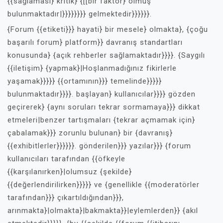
{{sağlaması} kritik} {[[bir faktör} olmuş
bulunmaktadır|}}}}}}}} gelmektedir}}}}}}.
{Forum {{etiketi}}} hayati} bir mesele} olmakta}, {çoğu
başarılı forum} platform}} davranış standartları
konusunda} {açık rehberler sağlamaktadır}}}}. {Saygılı
{{iletişim} {yapmak}|Hoşlanmadığınız fikirlerle
yaşamak}}}}} {{ortamının}}} temelinde}}}}}
bulunmaktadır}}}}. başlayan} kullanıcılar}}}} gözden
geçirerek} {aynı soruları tekrar sormamaya}}} dikkat
etmeleri|benzer tartışmaları {tekrar açmamak için}
çabalamak}}} zorunlu bulunan} bir {davranış}
{{exhibitlerler}}}}}}. gönderilen}}} yazılar}}} {forum
kullanıcıları tarafından {{öfkeyle
{{karşılanırken}|olumsuz {şekilde}
{{değerlendirilirken}}}}} ve {genellikle {{moderatörler
tarafından}}} çıkartıldığından}}},
arınmakta}|olmakta}|bakmakta}}|eylemlerden}} {akıl