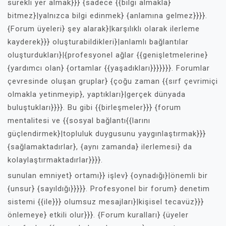
sürekli yer almak}}} {sadece {{bilgi almakla}
bitmez}|yalnızca bilgi edinmek} {anlamına gelmez}}}}.
{Forum üyeleri} şey alarak}|karşılıklı olarak ilerleme
kayderek}}} oluşturabildikleri}|anlamlı bağlantılar
oluşturdukları}|{profesyonel ağlar {{genişletmelerine}
{yardımcı olan} {ortamlar {{yaşadıkları}}}}}}}. Forumlar
çevresinde oluşan gruplar} {çoğu zaman {{sırf çevrimiçi
olmakla yetinmeyip}, yaptıkları}|gerçek dünyada
buluştukları}}}}. Bu gibi {{birleşmeler}}} {forum
mentalitesi ve {{sosyal bağlantı{{larını
güçlendirmek}|topluluk duygusunu yaygınlaştırmak}}}
{sağlamaktadırlar}, {aynı zamanda} ilerlemesi} da
kolaylaştırmaktadırlar}}}}.
sunulan emniyet} ortamı}} işlev} {oynadığı}|önemli bir
{unsur} {sayıldığı}}}}}. Profesyonel bir forum} denetim
sistemi {{ile}}} olumsuz mesajları}|kişisel tecavüz}}}
önlemeye} etkili olur}}}. {Forum kuralları} {üyeler