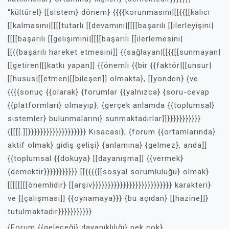
“kültürel} [[sistem} dönem} {{{{korunmasını|[[{{[[kalıcı
[[kalmasını|[[[[tutarlı [[devamını|[[[[başarılı [[ilerleyişini|
[[[[başarılı [[gelişimini|[[[[başarılı [[ilerlemesini|
[[{{başarılı hareket etmesini]] {{sağlayan|[[{{[[sunmayan|
[[getiren|[[katkı yapan]] {{önemli {{bir {{faktör|[[unsur|
[[husus|[[etmen|[[bileşen]] olmakta}, [[yönden} {ve
{{{{sonuç {{olarak} {forumlar {{yalnızca} {soru-cevap
{{platformları} olmayıp}, {gerçek anlamda {{toplumsal}
sistemler} bulunmalarını} sunmaktadırlar]]}}}}}}}}}}}
{[[[[.]]}}}}}}}}}}}}}}}}}}} Kısacası}, {forum {{ortamlarında}
aktif olmak} gidiş gelişi} {anlamına} {gelmez}, anda]]
{{toplumsal {{dokuya} [[dayanışma]] {{vermek}
{demektir}}}}}}}}}}} [[{{{{[[sosyal sorumluluğu} olmak}
[[[[[[[[önemlidir} [[arşiv}}}}}}}}}}}}}}}}}}}}}}}}}} karakteri}
ve [[çalışması]] {{oynamaya}}} {bu açıdan} [[hazine]]}
tutulmaktadır}}}}}}}}}}}
{Forum {{geleceği} dayanıklılığı} pek çok}