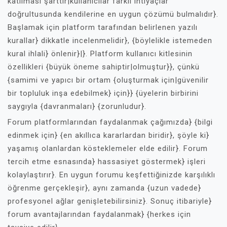
katılması şarttır|kullanıcılar farklı ihtiyaçlar
doğrultusunda kendilerine en uygun çözümü bulmalıdır}.
Başlamak için platform tarafından belirlenen yazılı
kurallar} dikkatle incelenmelidir}, {böylelikle istemeden
kural ihlali} önlenir}|}. Platform kullanıcı kitlesinin
özellikleri {büyük öneme sahiptir|olmuştur}}, çünkü
{samimi ve yapıcı bir ortam {oluşturmak için|güvenilir
bir topluluk inşa edebilmek} için}} {üyelerin birbirini
saygıyla {davranmaları} {zorunludur}.
Forum platformlarından faydalanmak çağımızda} {bilgi
edinmek için} {en akıllıca kararlardan biridir}, şöyle ki}
yaşamış olanlardan kösteklemeler elde edilir}. Forum
tercih etme esnasında} hassasiyet göstermek} işleri
kolaylaştırır}. En uygun forumu keşfettiğinizde karşılıklı
öğrenme gerçekleşir}, aynı zamanda {uzun vadede}
profesyonel ağlar genişletebilirsiniz}. Sonuç itibariyle}
forum avantajlarından faydalanmak} {herkes için