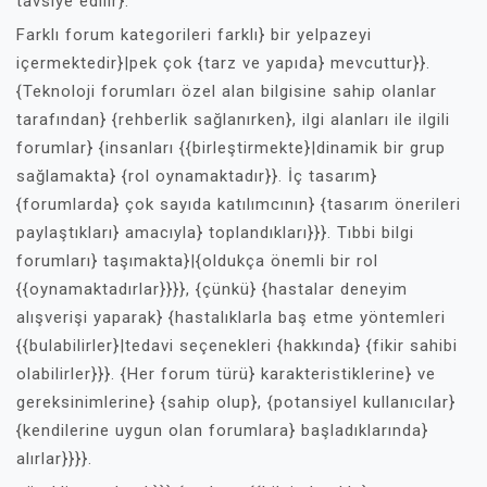
tavsiye edilir}.
Farklı forum kategorileri farklı} bir yelpazeyi
içermektedir}|pek çok {tarz ve yapıda} mevcuttur}}.
{Teknoloji forumları özel alan bilgisine sahip olanlar
tarafından} {rehberlik sağlanırken}, ilgi alanları ile ilgili
forumlar} {insanları {{birleştirmekte}|dinamik bir grup
sağlamakta} {rol oynamaktadır}}. İç tasarım}
{forumlarda} çok sayıda katılımcının} {tasarım önerileri
paylaştıkları} amacıyla} toplandıkları}}}. Tıbbi bilgi
forumları} taşımakta}|{oldukça önemli bir rol
{{oynamaktadırlar}}}}, {çünkü} {hastalar deneyim
alışverişi yaparak} {hastalıklarla baş etme yöntemleri
{{bulabilirler}|tedavi seçenekleri {hakkında} {fikir sahibi
olabilirler}}}. {Her forum türü} karakteristiklerine} ve
gereksinimlerine} {sahip olup}, {potansiyel kullanıcılar}
{kendilerine uygun olan forumlara} başladıklarında}
alırlar}}}}.