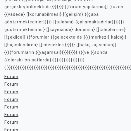
gerçekleştirilmektedir}}}}}}} [[forum yapılarının]] {{uzun
{{vadede} [[korunabilmesi} [[gelişim} {{çaba
göstermektedirler}}}}} [[talabını} {çalışmaktadırlar}}}}}}}
göstermektedirler} [[sayesinde} dönemin} [[taleplerrine}
[[şekilde]] {{forumlar {{gelecekte de {{{{merkezi} kaldığı}
[[biçimlendiren} [[edecekleri}}}}}} [[bakış açısından]]
{{{{forumların {{yaşamsal}}}}}}}}}} {{{ve {{sonda
{{olarak} ön saflarda}}}}}}}}}}}}}}}}}}}}
{.}}}}}}}}}}}}}}}}}}}}}}}}}}}}}}}}}}}}}}}}}}}}}}}}}}}}}}}}}}}}}}}}}}}}}}
Forum
Forum
Forum
Forum
Forum
Forum
Forum
Forum