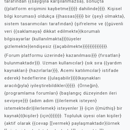
tarafından {{saygıyla karşılanmazsa}, sonuçta
{{platform erişimini kaybetme}}}}} dahilinde}}}}. Kişisel
bilgi koruması} oldukça {{hassas}}}}} bir {şey} olmakta},
sistem tasarımcıları tarafından} {şifreleme ve {{güvenli
veri {{saklamaya} dikkat edilmekte}|korumalı
bilgisayarlar {kullanılmakta}}}|üyeler
gizlemekte}|endişesiz {{açabilmekte}}}}}}}}}}}}}}.
{Forum platformu üzerinde} kazanılması}}} {fırsatları}
bulunmaktadır}}}. Uzman kullanıcılar} {sık sıra {{yardım
kaynakları} {hazırlarlar}}}, Acemi katılımcılar} istifade
ederek} hedeflerine {{ulaşabilir}}}}|kaynakları
aracılığıyla} iyileştirebildikleri}}}}}. {Örneğin},
{programlama forumları} {başlangıç düzeyinden ileri
seviyeye}}} {adım adım {{ilerlemek isteyen}
istemektedir|{ilerlemek} isteyenler }} {için {{müthiş} bir
kaynak}|{kişiler} {için}}}}}}}. Topluluk üyesi olan kişiler}
{aktif olarak {{cevap [[vermek} paylaşmaktadır}|örnek